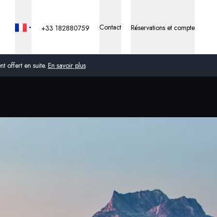
Contact
Réservations et compte
+33 182880759
 offert en suite.
En savoir plus
Global
Australie
Royaume-Uni
États-Unis
Allemagne
Suisse