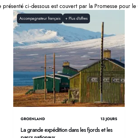
présenté ci-dessous est couvert par la Promesse pour l
Accompagnateur français
+
Plus d'offres
GROENLAND
13
JOURS
La grande expédition dans les fjords et les
parcs nationaux