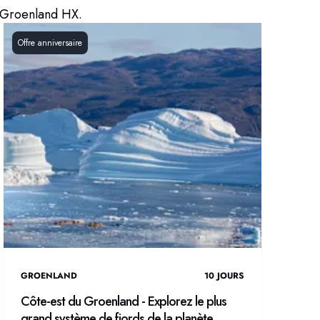
e Groenland HX.
Offre anniversaire
GROENLAND
10
JOURS
Côte-est du Groenland - Explorez le plus
grand système de fjords de la planète