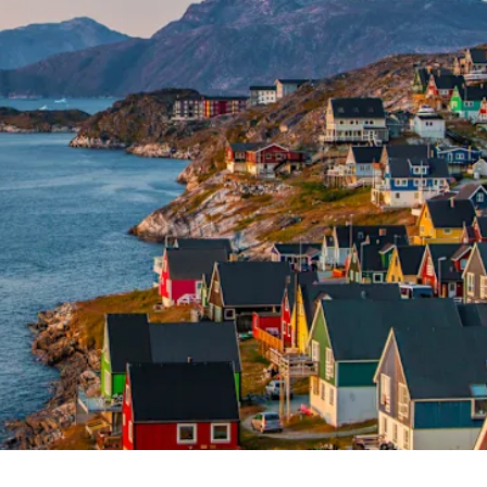
France
Suède
Danemark
Norvège