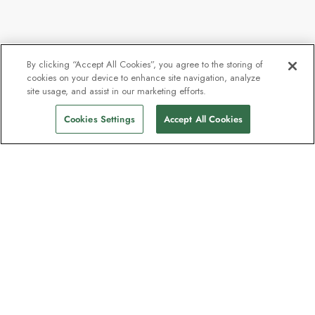
By clicking “Accept All Cookies”, you agree to the storing of
cookies on your device to enhance site navigation, analyze
site usage, and assist in our marketing efforts.
Cookies Settings
Accept All Cookies
La newsletter des explorateurs
Rejoignez un million d'abonnés ! Inscrivez-
vous pour recevoir des guides sur nos
destinations, des offres et participer à des
webinaires en direct avec nos experts en