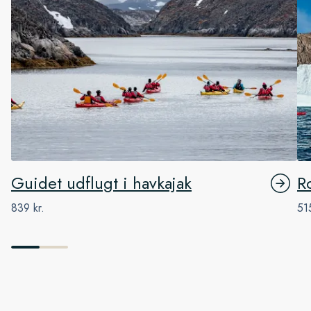
Guidet udflugt i havkajak
Ro
839 kr.
515