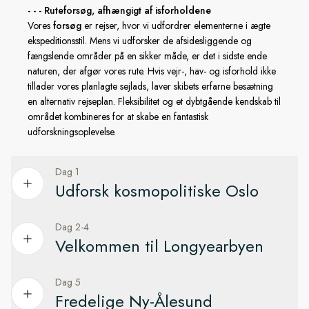
tilgængelige landgangssteder og sikre afstande til dyrelivet,
- - - Ruteforsøg, afhængigt af isforholdene
samtidig med at vi giver dig en uforglemmelig
Vores
forsøg
er rejser, hvor vi udfordrer elementerne i ægte
ekspeditionsoplevelse.
ekspeditionsstil. Mens vi udforsker de afsidesliggende og
fængslende områder på en sikker måde, er det i sidste ende
naturen, der afgør vores rute. Hvis vejr-, hav- og isforhold ikke
tillader vores planlagte sejlads, laver skibets erfarne besætning
en alternativ rejseplan. Fleksibilitet og et dybtgående kendskab til
området kombineres for at skabe en fantastisk
udforskningsoplevelse.
Dag 1
Udforsk kosmopolitiske Oslo
Dag 2-4
Nyd tiden i Oslo, før du flyver til Svalbard
Velkommen til Longyearbyen
Din ekspedition begynder i Oslo, Norges hovedstad ved
fjorden. Hvis du har tid, kan du udforske byens centrum på
Dag 5
Oplev byen på toppen af verden
egen hånd. Med sin rige historie og fashionable kunstscene
Fredelige Ny-Ålesund
er Oslo en fascinerende by. Du finder museer, gallerier og