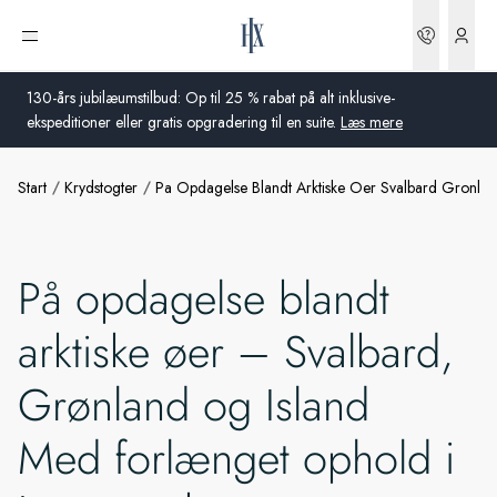
Bookin
Åbn menu
130-års jubilæumstilbud: Op til 25 % rabat på alt inklusive-
ekspeditioner eller gratis opgradering til en suite.
Læs mere
Start
Krydstogter
Pa Opdagelse Blandt Arktiske Oer Svalbard Gronlan
Global
Australien
På opdagelse blandt
Storbritannien
arktiske øer – Svalbard,
USA
Grønland og Island
Tyskland
Med forlænget ophold i
Schweiz
Danmark
Frankrig