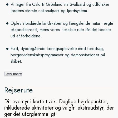
Vi tager fra Oslo til Grønland via Svalbard og udforsker
Jordens største nationalpark og fjordsystem.
Oplev storslåede landskaber og fængslende natur i ægte
ekspeditionsstil, mens vores fleksible rute får det bedste
ud af forholdene.
Fuld, dybdegående læringsoplevelse med foredrag,
borgervidenskabsprogrammer og demonstrationer på
skibet.
Læs mere
Fra Svalbard til Grønland
Rejserute
Vi sætter sejl fra Longyearbyen og besøger først
polarforskningsstationen Ny-Ålesund, før rejsen går videre til
Dit eventyr i korte træk. Daglige højdepunkter,
Grønland for at udforske Grønlands Nationalpark. Det
inkluderede aktiviteter og valgfri ekstraudstyr, der
972.000 kvadratkilometer store naturreservat optager landets
gør det uforglemmeligt.
afsidesliggende nordøstlige del. På grund af fraværet af