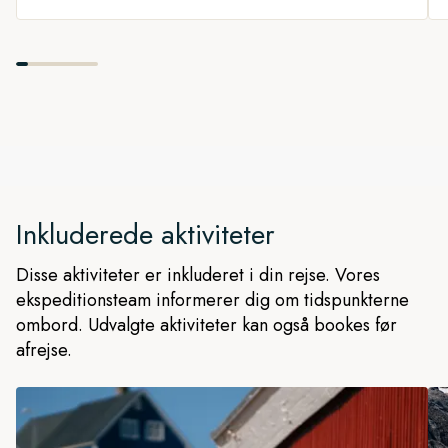
park. Man kan være sikker på, at det er et af verdens mest
stille steder, og man får en komplet følelse af sindsro, når
man udforsker den smukke vildmark.
Da det er et ekspeditionskrydstogt, fører kaptajnen og
ekspeditionsteamet os til de mest gunstige steder hver dag.
Målet er at få så mange landgange, RIB-bådssejladser,
gåture i naturen, kajakture og dyreobservationer med som
muligt.
Inkluderede aktiviteter
Disse aktiviteter er inkluderet i din rejse. Vores
ekspeditionsteam informerer dig om tidspunkterne
ombord. Udvalgte aktiviteter kan også bookes før
afrejse.