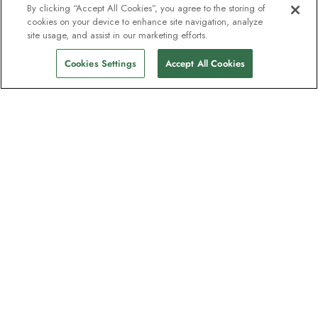
By clicking “Accept All Cookies”, you agree to the storing of
cookies on your device to enhance site navigation, analyze
Fra
site usage, and assist in our marketing efforts.
Find afgange
89.223 kr.
pp
Cookies Settings
Accept All Cookies
Nyhedsbrevet som
opdagelsesrejsende elsker
Bliv en del af en million abonnenter –
tilmeld dig destinationsguider, tilbud og
live webinarer med ekspeditionseksperter