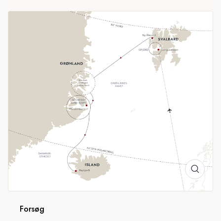
mennesker vrimler det med vilde dyr, og med lidt held ser vi
ikoniske arktiske dyr som moskusokser og endda isbjørne.
Fra Grønland til Island
Længere sydpå ligger Scoresbysund, der er et
kæmpeområde med fjorde og gletsjere, der spreder sig ud
over 62.000 kvadratkilometer. Forvent majestætiske
fjordlandskaber, historiske ruiner, overdådigt arktisk dyreliv og
potentielle besøg hos et af verdens mest afsidesliggende
samfund, inden vi sejler til Island ved rejsens slutning.
I overensstemmelse med AECO
HX er et stolt medlem af Association of Arctic Expedition
Cruise Operators (AECO). For at beskytte de sårbare
Forsøg
miljøer, vi udforsker, følger vi nøje AECO's standarder for