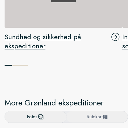
Sundhed og sikkerhed på
I
ekspeditioner
s
More Grønland ekspeditioner
Fotos
Rutekort