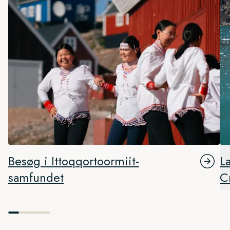
Besøg i Ittoqqortoormiit-
L
samfundet
C