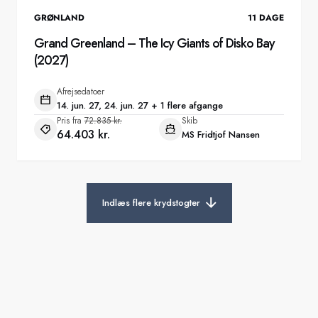
GRØNLAND
11
DAGE
Grand Greenland – The Icy Giants of Disko Bay
(2027)
Afrejsedatoer
14. jun. 27, 24. jun. 27 + 1 flere afgange
Pris fra
72.835 kr.
Skib
64.403 kr.
MS Fridtjof Nansen
Indlæs flere krydstogter