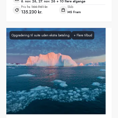
6. nov. 26, 27. nov. 26 + 10 flere afgange
Pris fra
164.961 kr.
Skib
135.230 kr.
MS Fram
Opgradering til suite uden ekstra betaling
+
Flere tilbud