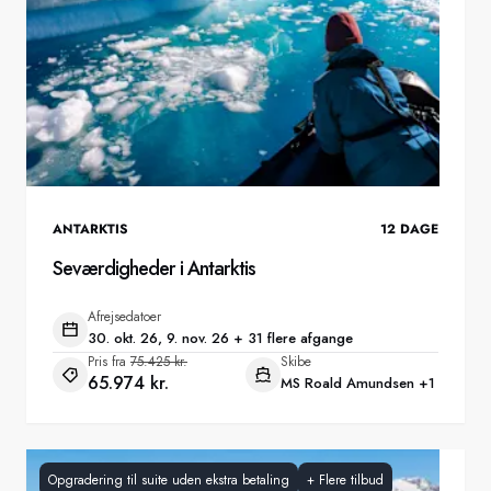
ANTARKTIS
12
DAGE
Seværdigheder i Antarktis
Afrejsedatoer
30. okt. 26, 9. nov. 26 + 31 flere afgange
Pris fra
75.425 kr.
Skibe
65.974 kr.
MS Roald Amundsen
+1
Opgradering til suite uden ekstra betaling
+
Flere tilbud