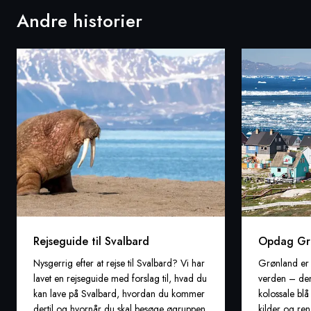
Andre historier
Rejseguide til Svalbard
Opdag Gr
Nysgerrig efter at rejse til Svalbard? Vi har
Grønland er 
lavet en rejseguide med forslag til, hvad du
verden – den
kan lave på Svalbard, hvordan du kommer
kolossale bl
dertil og hvornår du skal besøge øgruppen.
kilder og ren