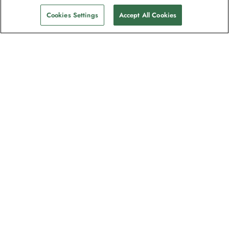
Cookies Settings
Accept All Cookies
Kontakt
Kontakt os
Support
Hjælp og Ofte stillede spørgsmål
Administrer min booking
Betaling
Brochurer
Feedback og anmodning om refundering