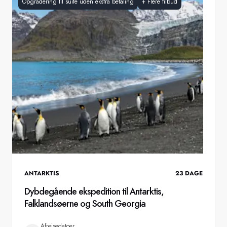
Opgradering til suite uden ekstra betaling
+
Flere tilbud
ANTARKTIS
23
DAGE
Dybdegående ekspedition til Antarktis,
Falklandsøerne og South Georgia
Afrejsedatoer