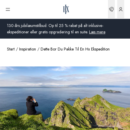
Bookin
Åbn menu
130-års jubilæumstilbud: Op til 25 % rabat på alt inklusive-
ekspeditioner eller gratis opgradering til en suite.
Læs mere
Start
Inspiration
Dette Bor Du Pakke Til En Hx Ekspedition
Global
Australien
Storbritannien
USA
Tyskland
Schweiz
Danmark
Frankrig