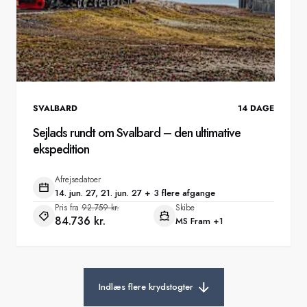
SVALBARD
14
DAGE
Sejlads rundt om Svalbard – den ultimative
ekspedition
Afrejsedatoer
14. jun. 27, 21. jun. 27 + 3 flere afgange
Pris fra
92.759 kr.
Skibe
84.736 kr.
MS Fram
+1
Indlæs flere krydstogter