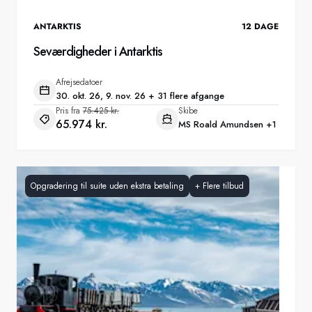
ANTARKTIS
12
DAGE
Seværdigheder i Antarktis
Afrejsedatoer
30. okt. 26, 9. nov. 26 + 31 flere afgange
Pris fra
75.425 kr.
Skibe
65.974 kr.
MS Roald Amundsen
+1
Opgradering til suite uden ekstra betaling
+
Flere tilbud