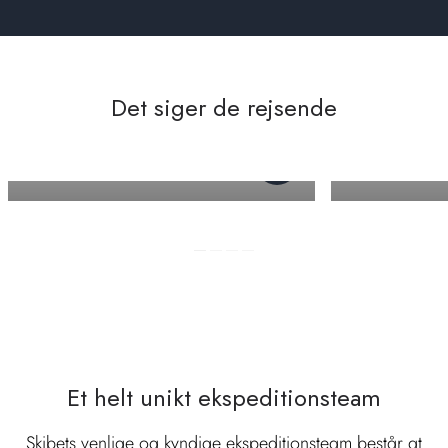
Det siger de rejsende
Allison M
Andrew M
Et helt unikt ekspeditionsteam
Skibets venlige og kyndige ekspeditionsteam består at