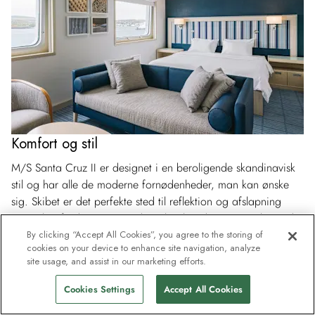
Komfort og stil
M/S Santa Cruz II er designet i en beroligende skandinavisk
stil og har alle de moderne fornødenheder, man kan ønske
sig. Skibet er det perfekte sted til reflektion og afslapning
samt til at få den enestående oplevelse, det er, at sejle på de
ubefærdede vandveje. Slik sol på skibets store soldæk, nyd
By clicking “Accept All Cookies”, you agree to the storing of
cookies on your device to enhance site navigation, analyze
en drink eller to i skibets Expedition Bar, og sid ned med en
site usage, and assist in our marketing efforts.
god bog i biblioteket – alt sammen på samme dag.
Cookies Settings
Accept All Cookies