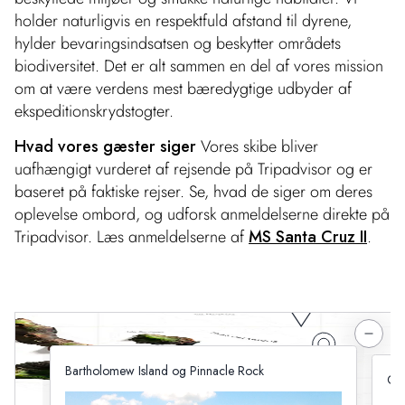
holder naturligvis en respektfuld afstand til dyrene,
hylder bevaringsindsatsen og beskytter områdets
biodiversitet. Det er alt sammen en del af vores mission
om at være verdens mest bæredygtige udbyder af
ekspeditionskrydstogter.
Hvad vores gæster siger
Vores skibe bliver
uafhængigt vurderet af rejsende på Tripadvisor og er
baseret på faktiske rejser. Se, hvad de siger om deres
oplevelse ombord, og udforsk anmeldelserne direkte på
Tripadvisor. Læs anmeldelserne af
MS Santa Cruz II
.
Bartholomew Island og Pinnacle Rock
Cha
Gå en tur i det gyldne sand på Bartholomew Island
Se,