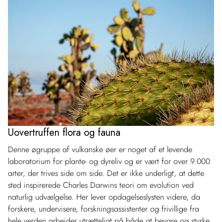
Uovertruffen flora og fauna
Denne øgruppe af vulkanske øer er noget af et levende
laboratorium for plante- og dyreliv og er vært for over 9.000
arter, der trives side om side. Det er ikke underligt, at dette
sted inspirerede Charles Darwins teori om evolution ved
naturlig udvælgelse. Her lever opdagelseslysten videre, da
forskere, undervisere, forskningsassistenter og frivillige fra
hele verden arbejder utrætteligt på både at bevare og styrke