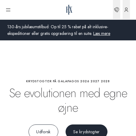
Højdepunkter
Bookin
Åbn menu
Dyreliv
130-års jubilæumstilbud: Op til 25 % rabat på alt inklusive-
ekspeditioner eller gratis opgradering til en suite.
Læs mere
Aktiviteter
Global
Om bord
Australien
Storbritannien
KRYDSTOGTER PÅ GALAPAGOS 2026 2027 2028
Se evolutionen med egne
USA
øjne
Tyskland
Schweiz
Udforsk
Se krydstogter
Danmark
Frankrig