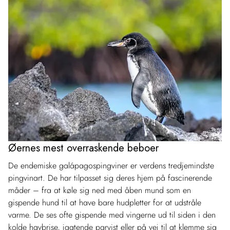
Øernes mest overraskende beboer
De endemiske galápagospingviner er verdens tredjemindste
pingvinart. De har tilpasset sig deres hjem på fascinerende
måder – fra at køle sig ned med åben mund som en
gispende hund til at have bare hudpletter for at udstråle
varme. De ses ofte gispende med vingerne ud til siden i den
kolde havbrise, jagtende parvist eller på vej til at klemme sig