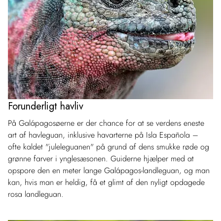
Forunderligt havliv
På Galápagosøerne er der chance for at se verdens eneste
art af havleguan, inklusive havarterne på Isla Española –
ofte kaldet "juleleguanen" på grund af dens smukke røde og
grønne farver i ynglesæsonen. Guiderne hjælper med at
opspore den en meter lange Galápagos-landleguan, og man
kan, hvis man er heldig, få et glimt af den nyligt opdagede
rosa landleguan.