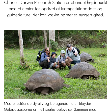
Charles Darwin Research Station er et andet højdepunkt
med et center for opdræt af kæmpeskildpadder og
guidede ture, der kan vække børnenes nysgerrighed.
Med enestående dyreliv og betagende natur tilbyder
Galápagosøerne en helt særlig oplevelse. Sammen med