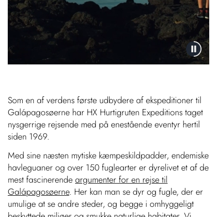
Som en af verdens første udbydere af ekspeditioner til
Galápagosøerne har HX Hurtigruten Expeditions taget
nysgerrige rejsende med på enestående eventyr hertil
siden 1969.
Med sine næsten mytiske kæmpeskildpadder, endemiske
havleguaner og over 150 fuglearter er dyrelivet et af de
mest fascinerende
argumenter for en rejse til
Galápagosøerne
. Her kan man se dyr og fugle, der er
umulige at se andre steder, og begge i omhyggeligt
beskyttede miljøer og smukke naturlige habitater. Vi