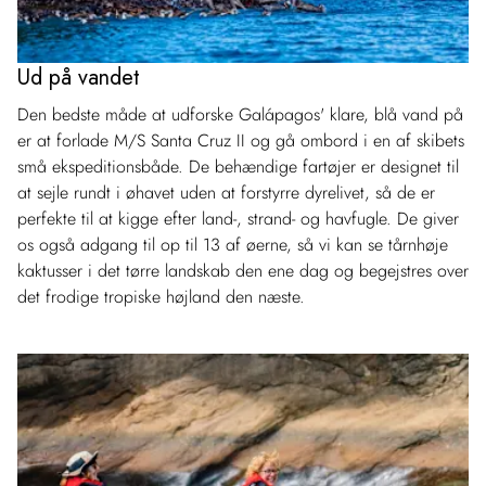
Ud på vandet
Den bedste måde at udforske Galápagos' klare, blå vand på
er at forlade M/S Santa Cruz II og gå ombord i en af skibets
små ekspeditionsbåde. De behændige fartøjer er designet til
at sejle rundt i øhavet uden at forstyrre dyrelivet, så de er
perfekte til at kigge efter land-, strand- og havfugle. De giver
os også adgang til op til 13 af øerne, så vi kan se tårnhøje
kaktusser i det tørre landskab den ene dag og begejstres over
det frodige tropiske højland den næste.