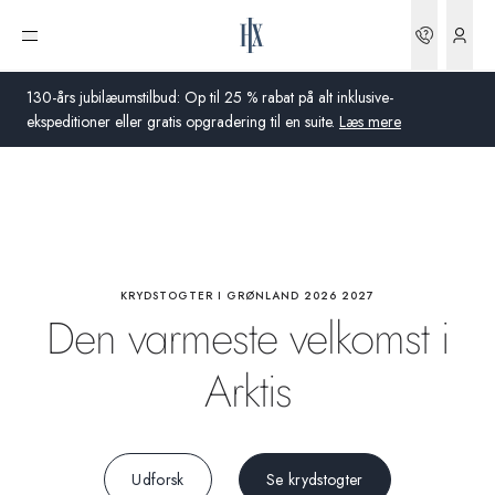
Højdepunkter
Bookin
Åbn menu
Activities
130-års jubilæumstilbud: Op til 25 % rabat på alt inklusive-
ekspeditioner eller gratis opgradering til en suite.
Læs mere
Om bord
Global
Videnskab
Australien
Storbritannien
KRYDSTOGTER I GRØNLAND 2026 2027
Den varmeste velkomst i
USA
Arktis
Tyskland
Schweiz
Udforsk
Se krydstogter
Danmark
Frankrig