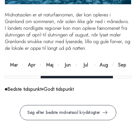
Midnatssolen er et naturfænomen, der kan opleves i
Grønland om sommeren, når solen ikke går ned i månedsvis.
I landets nordligste regioner kan man opleve fænomenet fra
slutningen af april til slutningen af august, når lyset maler
Grønlands smukke natur med lyserøde, lilla og gule farver, og
de lokale er oppe til langt ud på natten.
Mar
Apr
Maj
Jun
Jul
Aug
Sep
Bedste
Godt
Bedste
Godt
Bedste
Bedste
Bedste tidspunkt
Godt tidspunkt
Søg efter bedste midnatssol krydstogter