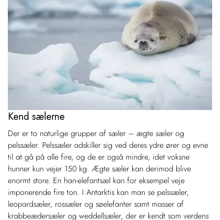
Kend sælerne
Der er to naturlige grupper af sæler – ægte sæler og
pelssæler. Pelssæler adskiller sig ved deres ydre ører og evne
til at gå på alle fire, og de er også mindre, idet voksne
hunner kun vejer 150 kg. Ægte sæler kan derimod blive
enormt store. En han-elefantsæl kan for eksempel veje
imponerende fire ton. I Antarktis kan man se pelssæler,
leopardsæler, rossæler og søelefanter samt masser af
krabbeædersæler og weddellsæler, der er kendt som verdens