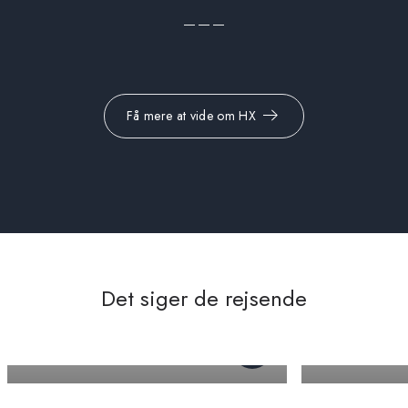
Få mere at vide om HX
Det siger de rejsende
Winnie L
Dee I