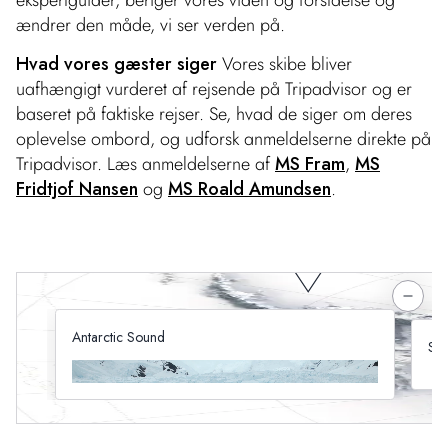
ekspertguider, beriger vores viden og forståelse og
ændrer den måde, vi ser verden på.
Hvad vores gæster siger
Vores skibe bliver
uafhængigt vurderet af rejsende på Tripadvisor og er
baseret på faktiske rejser. Se, hvad de siger om deres
oplevelse ombord, og udforsk anmeldelserne direkte på
Tripadvisor. Læs anmeldelserne af
MS Fram
,
MS
Fridtjof Nansen
og
MS Roald Amundsen
.
Antarctic Sound
Sou
De enorme ishylder skaber kilometerlange, fligede
Der
isbjerge, der føres hertil af Weddellhavets stærke
ant
strømme.
pin
omk