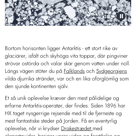
Bortom horisonten ligger Antarktis - ett stort rike av
glaciärer, isfält och skyhöga vita toppar, där pingviner
strövar ostörda och valar skär genom vatten under noll.
Längs vägen stöter du på
Falklands
och
Sydgeorgiens
vilda djurrika stränder, var och en lika oförglömlig som
den sjunde kontinenten själv.
Et så unik oplevelse kræver den mest pålidelige og
erfarne Antarktis-operatør, der findes. Siden 1896 har
HX taget nysgerrige rejsende med til de fjerneste og
mest fantastiske steder på Jorden. Få en eventyrlig
oplevelse, når vi krydser
Drakestrædet
med