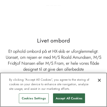
Livet ombord
Et ophold ombord på et HX-skib er uforglemmeligt.
Uanset, om rejsen er med M/S Roald Amundsen, M/S
Fridtjof Nansen eller M/S Fram, er hele vores flåde
designet til at give den allerbedste
ekspeditionsoplevelse så bæredygtigt, som vi kan. Som
By clicking “Accept All Cookies”, you agree to the storing of
verdens største udbyder af antarktiske ekspeditioner er
cookies on your device to enhance site navigation, analyze
vi i en perfekt position til at tilbyde en balance mellem
site usage, and assist in our marketing efforts.
eventyrlige oplevelser, luksuriøs komfort og
Cookies Settings
Accept All Cookies
tankevækkende rejser, der sikrer en ferie ulig nogen
anden.