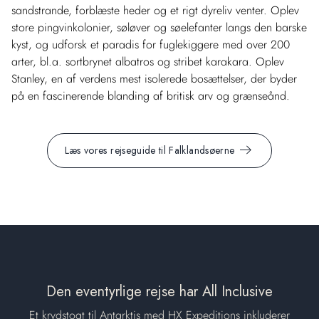
sandstrande, forblæste heder og et rigt dyreliv venter. Oplev
store pingvinkolonier, søløver og søelefanter langs den barske
kyst, og udforsk et paradis for fuglekiggere med over 200
arter, bl.a. sortbrynet albatros og stribet karakara. Oplev
Stanley, en af verdens mest isolerede bosættelser, der byder
på en fascinerende blanding af britisk arv og grænseånd.
Læs vores rejseguide til Falklandsøerne
Den eventyrlige rejse har All Inclusive
Et krydstogt til Antarktis med HX Expeditions inkluderer