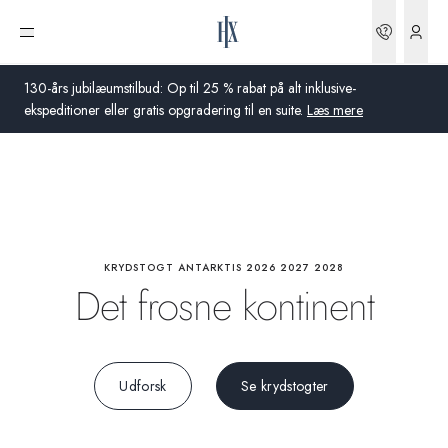
Højdepunkter
Bookin
Åbn menu
Dyreliv
130-års jubilæumstilbud: Op til 25 % rabat på alt inklusive-
ekspeditioner eller gratis opgradering til en suite.
Læs mere
Aktiviteter
Global
Om bord
Australien
Storbritannien
KRYDSTOGT ANTARKTIS 2026 2027 2028
Videnskab
Det frosne kontinent
USA
Tyskland
Udforsk
Se krydstogter
Schweiz
Danmark
Frankrig