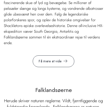
fascinerende skue af lyd og bevægelse. Se millioner af
pelssæler slænge sig langs kysterne, og vandrende albatrosser
glide ubesværet hen over dem. Følg de legendariske
polarforskeres spor, og oplev de historiske omgivelser for
Shackletons episke overlevelseshistorie. Denne all-inclusive HX-
ekspedition væver South Georgia, Antarktis og
Falklandsøerne sammen til én ekstraordinær rejse til verdens
ende.
Få mere at vide
Falklandsøerne
Herude skriver naturen reglerne. Vildt, fjerntliggende og
fuldstændig fængslende - Falklandsøerne er naturen,