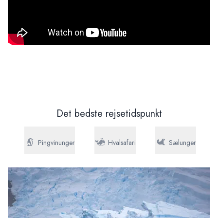
Det bedste rejsetidspunkt
ge
Pingvinunger
Hvalsafari
Sælunger