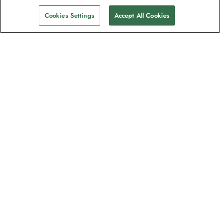
Find afgange
135.230 kr.
pp
Cookies Settings
Accept All Cookies
Nyhedsbrevet som
opdagelsesrejsende elsker
Bliv en del af en million abonnenter –
tilmeld dig destinationsguider, tilbud og
live webinarer med ekspeditionseksperter
Læs venligst vores
privatlivspolitik
for yderligere