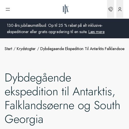
Bookin
Åbn menu
130-års jubilæumstilbud: Op til 25 % rabat på alt inklusive-
ekspeditioner eller gratis opgradering til en suite.
Læs mere
Start
Krydstogter
Dybdegaende Ekspedition Til Antarktis Falklandsoe
Global
Australien
Dybdegående
Storbritannien
ekspedition til Antarktis,
USA
Falklandsøerne og South
Tyskland
Georgia
Schweiz
Danmark
Frankrig