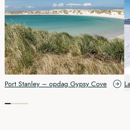
Port Stanley – opdag Gypsy Cove
L