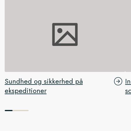
Sundhed og sikkerhed på
I
ekspeditioner
s