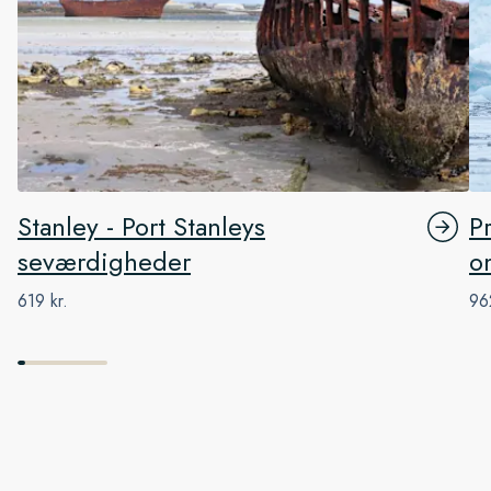
Stanley - Port Stanleys
P
seværdigheder
o
619 kr.
96