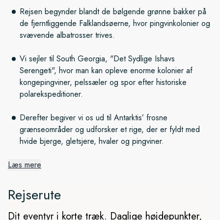
Rejsen begynder blandt de bølgende grønne bakker på
de fjerntliggende Falklandsøerne, hvor pingvinkolonier og
svævende albatrosser trives.
Vi sejler til South Georgia, "Det Sydlige Ishavs
Serengeti", hvor man kan opleve enorme kolonier af
kongepingviner, pelssæler og spor efter historiske
polarekspeditioner.
Derefter begiver vi os ud til Antarktis’ frosne
grænseområder og udforsker et rige, der er fyldt med
hvide bjerge, gletsjere, hvaler og pingviner.
Læs mere
Eventyrlige, vilde øer
Rejserute
Vi sejler fra Chile for at udforske Falklandsøerne og South
Georgia, der begge er vigtige fugleområder, der vrimler med
Dit eventyr i korte træk. Daglige højdepunkter,