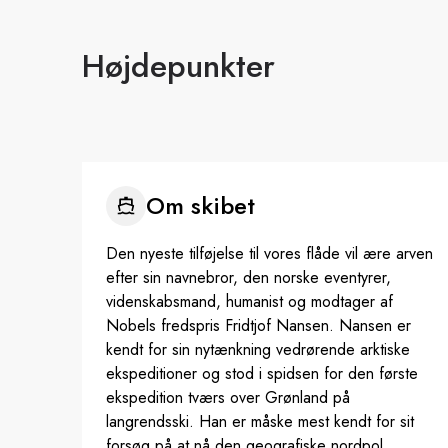
Højdepunkter
Om skibet
Den nyeste tilføjelse til vores flåde vil ære arven
efter sin navnebror, den norske eventyrer,
videnskabsmand, humanist og modtager af
Nobels fredspris Fridtjof Nansen. Nansen er
kendt for sin nytænkning vedrørende arktiske
ekspeditioner og stod i spidsen for den første
ekspedition tværs over Grønland på
langrendsski. Han er måske mest kendt for sit
forsøg på at nå den geografiske nordpol