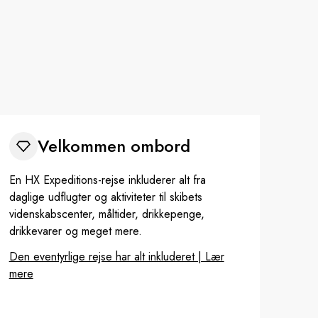
Velkommen ombord
En HX Expeditions-rejse inkluderer alt fra
daglige udflugter og aktiviteter til skibets
videnskabscenter, måltider, drikkepenge,
drikkevarer og meget mere.
Den eventyrlige rejse har alt inkluderet | Lær
mere