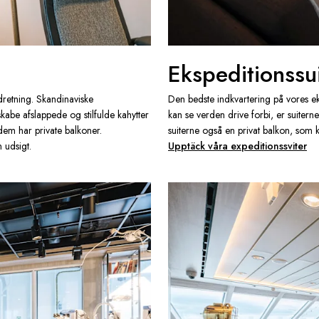
Ekspeditionssu
dretning. Skandinaviske
Den bedste indkvartering på vores e
skabe afslappede og stilfulde kahytter
kan se verden drive forbi, er suiter
dem har private balkoner.
suiterne også en privat balkon, som 
 udsigt.
Upptäck våra expeditionssviter