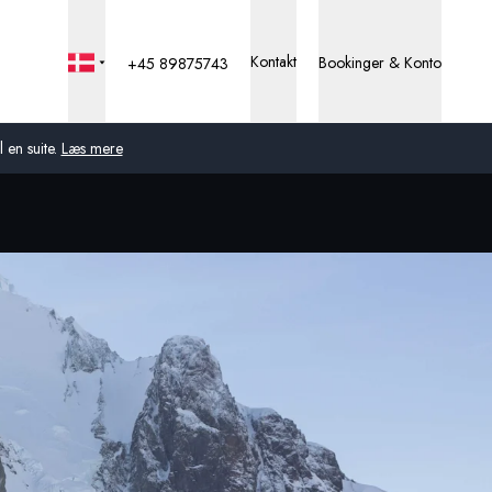
Kontakt
Bookinger & Konto
+45 89875743
 en suite.
Læs mere
Global
Australien
Storbritannien
USA
Tyskland
Schweiz