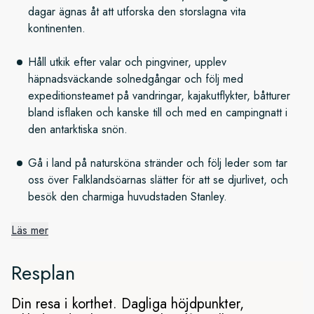
dagar ägnas åt att utforska den storslagna vita
kontinenten.
Håll utkik efter valar och pingviner, upplev
häpnadsväckande solnedgångar och följ med
expeditionsteamet på vandringar, kajakutflykter, båtturer
bland isflaken och kanske till och med en campingnatt i
den antarktiska snön.
Gå i land på natursköna stränder och följ leder som tar
oss över Falklandsöarnas slätter för att se djurlivet, och
besök den charmiga huvudstaden Stanley.
Läs mer
Den frusna kontinenten
Resplan
Efter flygresan till Santiago de Chile går vi ombord i Punta
Arenas och sätter kurs mot Antarktis. Ägna tio dagar åt att
Din resa i korthet. Dagliga höjdpunkter,
utforska kontinenten under sensommaren. Den här tiden på