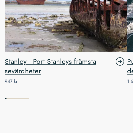
Stanley - Port Stanleys främsta
P
sevärdheter
de
947 kr
1 