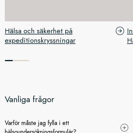
Hälsa och säkerhet på
I
expeditionskryssningar
H
Vanliga frågor
Varför måste jag fylla i ett
hälsoundersökningsformulär?