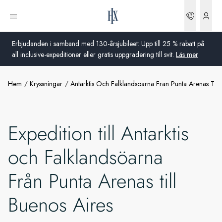
Boknin
Öppna meny
Erbjudanden i samband med 130-årsjubileet: Upp till 25 % rabatt på
all inclusive-expeditioner eller gratis uppgradering till svit.
Läs mer
Hem
Kryssningar
Antarktis Och Falklandsoarna Fran Punta Arenas Till
Global
Australien
Expedition till Antarktis
Storbritannien
och Falklandsöarna
USA
Från Punta Arenas till
Tyskland
Buenos Aires
Schweiz
Sverige
Frankrike