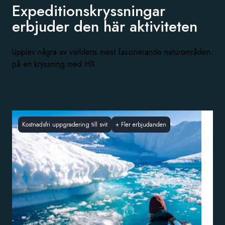
Expeditionskryssningar
erbjuder den
här aktiviteten
Upplev några av världens mest fascinerande naturområden
på en kryssning med HX
Kostnadsfri uppgradering till svit
+
Fler erbjudanden