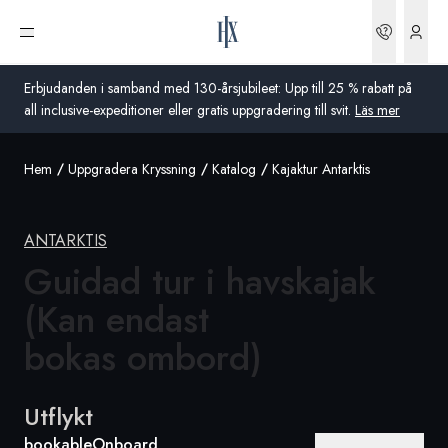
Boknin
Öppna meny
Erbjudanden i samband med 130-årsjubileet: Upp till 25 % rabatt på
all inclusive-expeditioner eller gratis uppgradering till svit.
Läs mer
Hem
Uppgradera Kryssning
Katalog
Kajaktur Antarktis
Global
Australien
ANTARKTIS
Storbritannien
Guidad tur i havskajak
(Kan endast
USA
bokas ombord)
Tyskland
Schweiz
Utflykt
Sverige
bookableOnboard
Frankrike