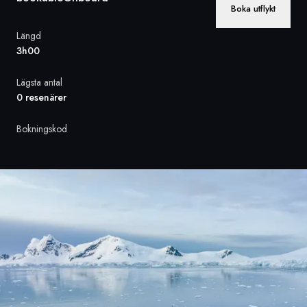
Boka utflykt
Sverige
Längd
3h00
Danmark
Lägsta antal
Norge
0 resenärer
Bokningskod