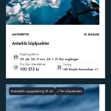
ANTARKTIS
12
DAGAR
Antarktis höjdpunkter
Avgångsdatum
30 okt. 26, 9 nov. 26 + 31 fler avgångar
Pris från
114 981 kr
Fartyg
100 573 kr
MS Roald Amundsen
+1
Kostnadsfri uppgradering till svit
+
Fler erbjudanden