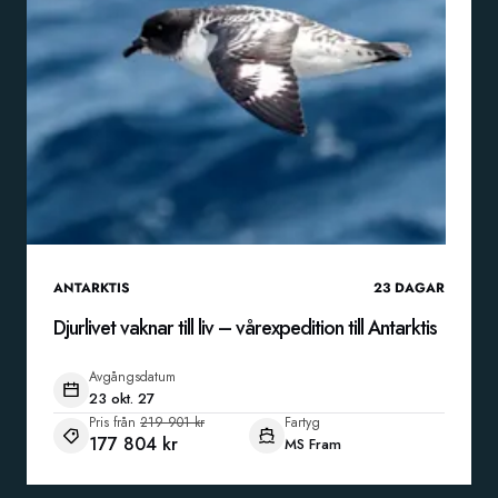
ANTARKTIS
23
DAGAR
Djurlivet vaknar till liv – vårexpedition till Antarktis
Avgångsdatum
23 okt. 27
Pris från
219 901 kr
Fartyg
177 804 kr
MS Fram