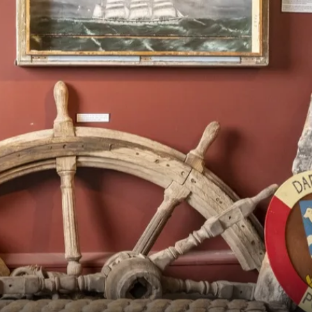
Frankrike
Sverige
Danmark
Norge