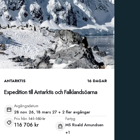
ANTARKTIS
16
DAGAR
Expedition till Antarktis och Falklandsöarna
Avgångsdatum
28 nov. 26, 18 mars 27 + 2 fler avgångar
Pris från
141 150 kr
Fartyg
116 706 kr
MS Roald Amundsen
+1