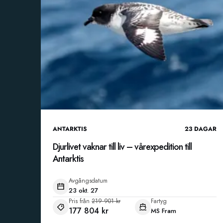
ANTARKTIS
23
DAGAR
Djurlivet vaknar till liv – vårexpedition till
Antarktis
Avgångsdatum
23 okt. 27
Pris från
219 901 kr
Fartyg
177 804 kr
MS Fram