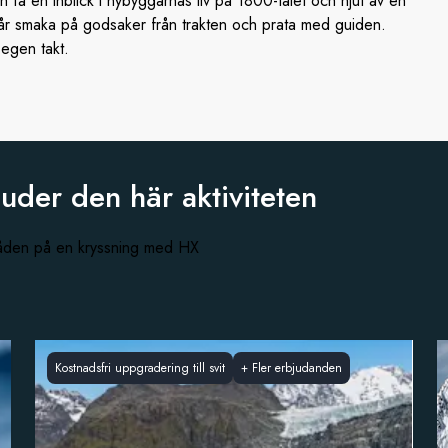
h få en inblick i nybyggarnas liv på 1800-talet och njut av en
får smaka på godsaker från trakten och prata med guiden.
 egen takt.
juder den
här aktiviteten
råden på en kryssning med HX
Kostnadsfri uppgradering till svit
+
Fler erbjudanden