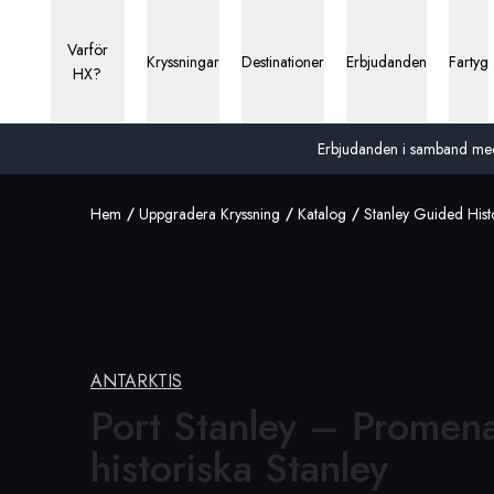
Varför
Kryssningar
Destinationer
Erbjudanden
Fartyg
HX?
Erbjudanden i samband med 13
Hem
Uppgradera Kryssning
Katalog
Stanley Guided Hist
ANTARKTIS
Port Stanley – Promena
historiska Stanley