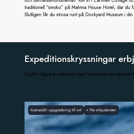
och befrielsemonumentet. Kliv in i Cartmell Cottage oc
traditionell ”smoko” på Malvina House Hotel, där du 
Slutligen får du strosa runt på Dockyard Museum i din
Expeditionskryssningar erb
Upplev några av världens mest fascinerande naturom
Kostnadsfri uppgradering till svit
+
Fler erbjudanden