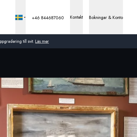
Kontakt
Bokningar & Konto
+46 844687060
pgradering till svit.
Läs mer
Global
Australien
Storbritannien
USA
Tyskland
Schweiz