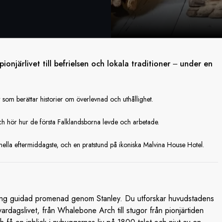
onjärlivet till befrielsen och lokala traditioner ‒ under en
som berättar historier om överlevnad och uthållighet.
ch hör hur de första Falklandsborna levde och arbetade.
ella eftermiddagste, och en pratstund på ikoniska Malvina House Hotel.
 lång guidad promenad genom Stanley. Du utforskar huvudstadens
vardagslivet, från Whalebone Arch till stugor från pionjärtiden