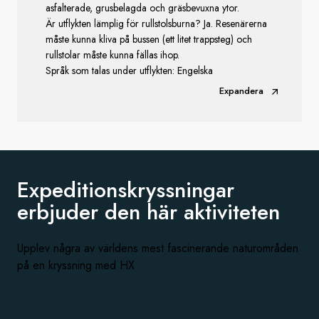
asfalterade, grusbelagda och gräsbevuxna ytor.
Är utflykten lämplig för rullstolsburna? Ja. Resenärerna
måste kunna kliva på bussen (ett litet trappsteg) och
rullstolar måste kunna fällas ihop.
Språk som talas under utflykten: Engelska
Expandera
Expeditionskryssningar
erbjuder den
här aktiviteten
Upplev några av världens mest fascinerande naturområden
på en kryssning med HX