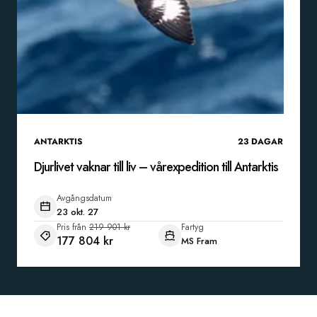
ANTARKTIS
23
DAGAR
Djurlivet vaknar till liv – vårexpedition till Antarktis
Avgångsdatum
23 okt. 27
Pris från
219 901 kr
Fartyg
177 804 kr
MS Fram