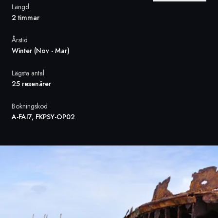
Längd
2 timmar
Sverige
Årstid
Danmark
Winter (Nov - Mar)
Norge
Lägsta antal
25 resenärer
Bokningskod
A-FAI7, FKPSY-OP02