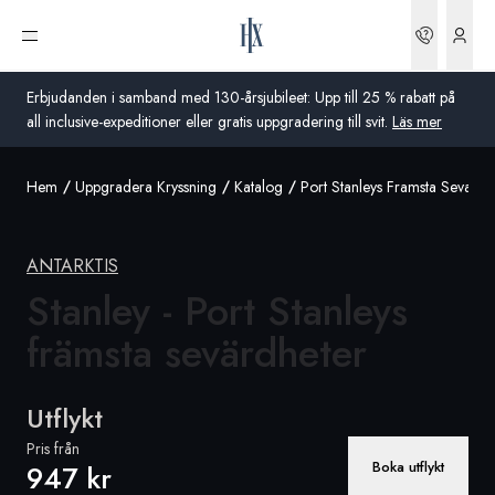
Boknin
Öppna meny
Erbjudanden i samband med 130-årsjubileet: Upp till 25 % rabatt på
all inclusive-expeditioner eller gratis uppgradering till svit.
Läs mer
Hem
Uppgradera Kryssning
Katalog
Port Stanleys Framsta Sevardh
Global
Australien
ANTARKTIS
Storbritannien
Stanley - Port Stanleys
främsta sevärdheter
USA
Tyskland
Utflykt
Schweiz
Pris från
Boka utflykt
947 kr
Sverige
Frankrike