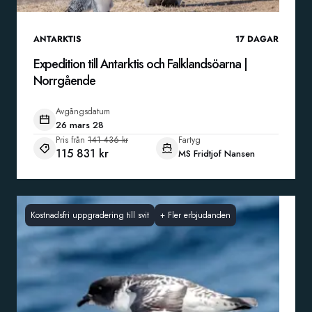
ANTARKTIS
17
DAGAR
Expedition till Antarktis och Falklandsöarna |
Norrgående
Avgångsdatum
26 mars 28
Pris från
141 436 kr
Fartyg
115 831 kr
MS Fridtjof Nansen
Kostnadsfri uppgradering till svit
+
Fler erbjudanden