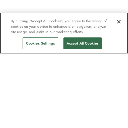
By clicking “Accept All Cookies”, you agree to the storing of
cookies on your device to enhance site navigation, analyze
site usage, and assist in our marketing efforts.
Cookies Settings
Accept All Cookies
Nyhetsbrevet som utforskare
älskar
Gå med i en miljon prenumeranter –
registrera dig för destinationsguider,
erbjudanden och live webbinarier med
expeditionsexperter