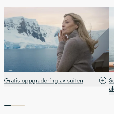
Gratis oppgradering av suiten
S
a