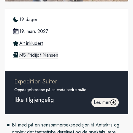
19 dager
19. mars 2027
Alt inkludert
MS Fridtjof Nansen
Expedition Suiter
Oppdagelsesreise på en enda bedre måte
Ikke tilgjengelig
Les mer
Bli med på en sensommersekspedisjon til Antarktis og
opplev det fantastiske dyrelivet og de spektakulære