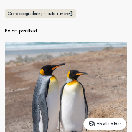
Sverige
Gratis oppgradering til suite
+
more
Danmark
Be om pristilbud
Norge
Vis alle bilder