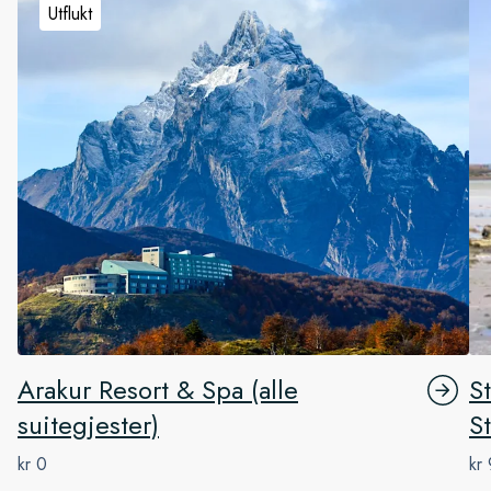
Utflukt
Arakur Resort & Spa (alle
S
suitegjester)
S
kr 0
kr