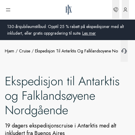
Bestilli
Åpne meny
130-årsjubileumstilbud: Opptil 25 % rabatt på ekspedisjoner med alt
inkludert, eller gratis oppgradering til suite.
Les mer
Hjem
Cruise
Ekspedisjon Til Antarktis Og Falklandsoyene Nordgaend
Global
Australia
Ekspedisjon til Antarktis
Storbritannia
og Falklandsøyene
USA
Nordgående
Tyskland
Sveits
19 dagers ekspedisjonscruise i Antarktis med alt
inkludert fra Buenos Aires
Norge
Frankrike