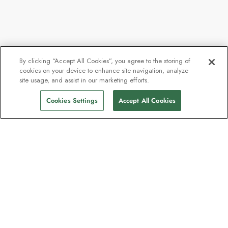
By clicking “Accept All Cookies”, you agree to the storing of
cookies on your device to enhance site navigation, analyze
Fra
kr 156 852
site usage, and assist in our marketing efforts.
Finn seilinger
kr 120 589
pp
Cookies Settings
Accept All Cookies
Nyhetsbrevet som
oppdagelsesreisende elsker
Gjør som én million abonnenter – registrer
deg for destinasjonsguider, tilbud og live