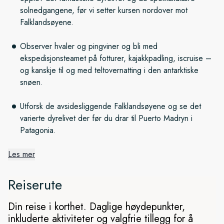
solnedgangene, før vi setter kursen nordover mot
Falklandsøyene.
Observer hvaler og pingviner og bli med
ekspedisjonsteamet på fotturer, kajakkpadling, iscruise –
og kanskje til og med teltovernatting i den antarktiske
snøen.
Utforsk de avsidesliggende Falklandsøyene og se det
varierte dyrelivet der før du drar til Puerto Madryn i
Patagonia.
Les mer
Det frosne kontinentet
Reiserute
Vi seiler gjennom iskaldt vann på reisen fra Ushuaia til
Antarktis. Når vi ankommer det spennende og
Din reise i korthet. Daglige høydepunkter,
utenomjordiske syvende kontinentet, går vi rett inn i
inkluderte aktiviteter og valgfrie tillegg for å
ekspedisjonsmodus. Vi følger godt med på værforholdene