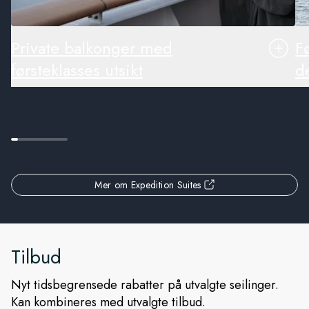
Private balkonger med
F
førsteklasses utsikt
de
Mer om Expedition Suites
Tilbud
Nyt tidsbegrensede rabatter på utvalgte seilinger.
Kan kombineres med utvalgte tilbud.