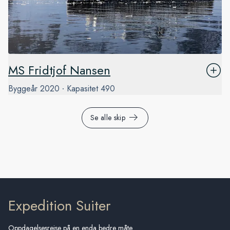
MS Fridtjof Nansen
Byggeår
2020
Kapasitet
490
Se alle skip
Expedition Suiter
Oppdagelsesreise på en enda bedre måte