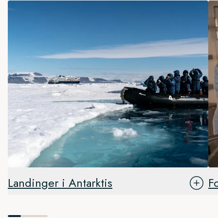
Landinger i Antarktis
F