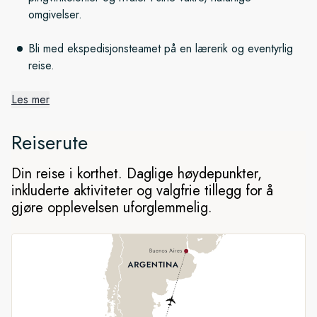
omgivelser.
Bli med ekspedisjonsteamet på en lærerik og eventyrlig
reise.
Les mer
Fantastiske islandskap
Reiserute
Beundre kolossale isbreer og isfjell på dette utrolige
ekspedisjonscruiset i Antarktis. Opplev de majestetiske
Din reise i korthet. Daglige høydepunkter,
omgivelsene mens vi seiler gjennom stadig skiftende
inkluderte aktiviteter og valgfrie tillegg for å
islandskap på det hybriddrevne skipet vårt.
gjøre opplevelsen uforglemmelig.
Ekspedisjonsteamet tar deg nærmere de fantastiske
omgivelsene på iscruise og landingsaktiviteter.
Dyreliv i Antarktis
Det er en travel tid for dyrelivet i Antarktis fra november til