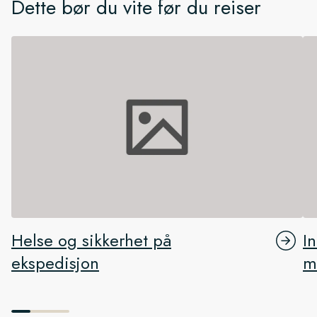
Dette bør du vite før du reiser
Helse og sikkerhet på
I
ekspedisjon
m