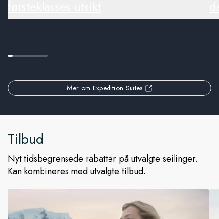
førsteklasses utsikt
de
Mer om Expedition Suites
Tilbud
Nyt tidsbegrensede rabatter på utvalgte seilinger.
Kan kombineres med utvalgte tilbud.