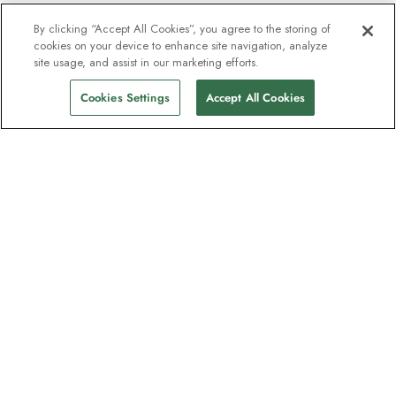
By clicking “Accept All Cookies”, you agree to the storing of
cookies on your device to enhance site navigation, analyze
Fra
kr 116 573
site usage, and assist in our marketing efforts.
Finn seilinger
kr 101 966
pp
Cookies Settings
Accept All Cookies
Nyhetsbrevet som
oppdagelsesreisende elsker
Gjør som én million abonnenter – registrer
deg for destinasjonsguider, tilbud og live
webinarer med ekspedisjonseksperter