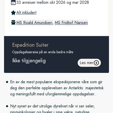
33 avreiser mellom okt 2026 og mar 2028
Alt inkludert
MS Roald Amundsen,
MS Fridtjof Nansen
Expedition Suiter
Oppdagelsesreise på en enda bedre måte
Ikke tilgjengelig
Les mer
En av de mest populære ekspedisjonene våre som gir
deg den perfekte opplevelsen av Antarktis: majestetisk
og meningsfullt med uforglemmelige oppdagelser..
Nyt synet av det utrolige dyrelivet når vi ser seler,
pingvinkolonier og hvaler i sine vakre, naturlige