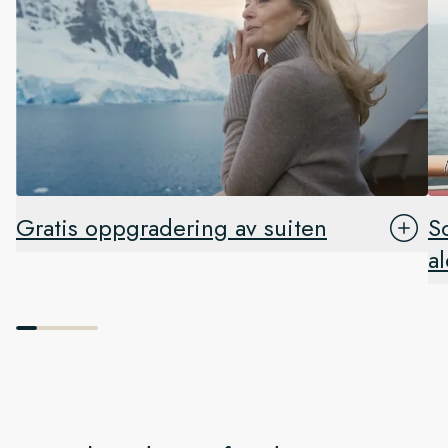
Gratis oppgradering av suiten
S
a