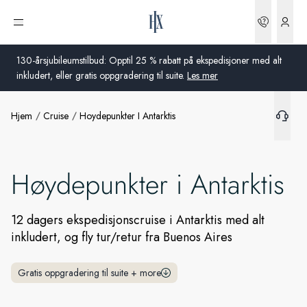
Bestilli
Åpne meny
130-årsjubileumstilbud: Opptil 25 % rabatt på ekspedisjoner med alt
inkludert, eller gratis oppgradering til suite.
Les mer
Hjem
Cruise
Hoydepunkter I Antarktis
Global
Australia
Høydepunkter i Antarktis
Storbritannia
USA
12 dagers ekspedisjonscruise i Antarktis med alt
inkludert, og fly tur/retur fra Buenos Aires
Tyskland
Gratis oppgradering til suite
+
more
Sveits
Norge
Frankrike