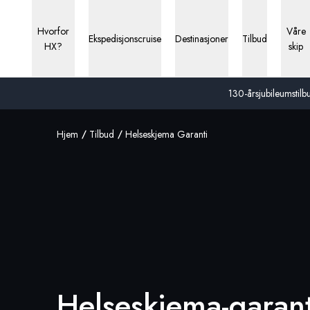
Hvorfor
Våre
Ekspedisjonscruise
Destinasjoner
Tilbud
HX?
skip
130-årsjubileumstilbu
Hjem
Tilbud
Helseskjema Garanti
Helseskjema-garant