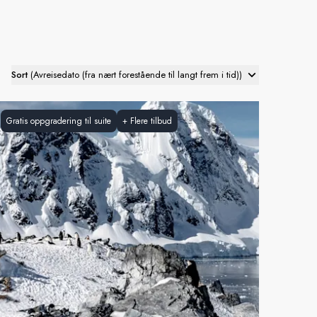
Sort
(
Avreisedato (fra nært forestående til langt frem i tid)
)
Gratis oppgradering til suite
+
Flere tilbud