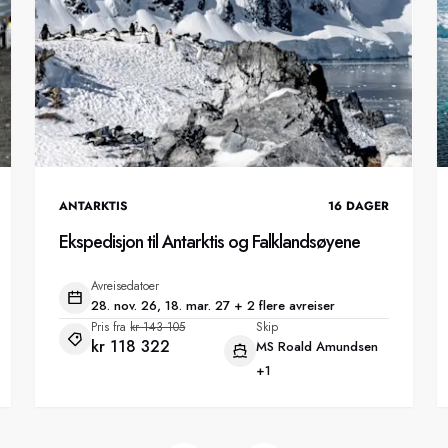
ANTARKTIS
16
DAGER
Ekspedisjon til Antarktis og Falklandsøyene
Avreisedatoer
28. nov. 26, 18. mar. 27 + 2 flere avreiser
Pris fra
kr 143 105
Skip
kr 118 322
MS Roald Amundsen
+1