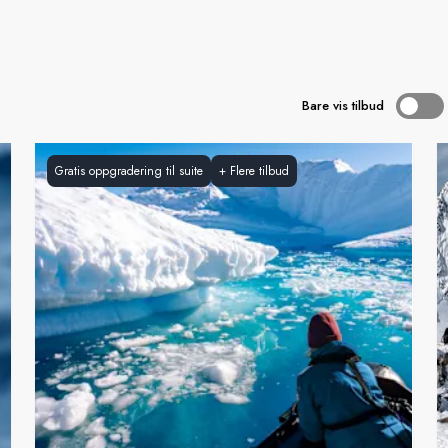
Bare vis tilbud
Gratis oppgradering til suite
+
Flere tilbud