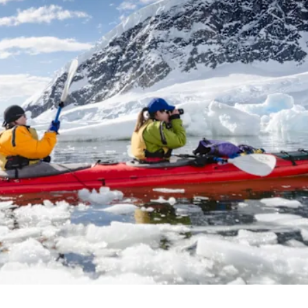
Frankrike
Sverige
Danmark
Norge