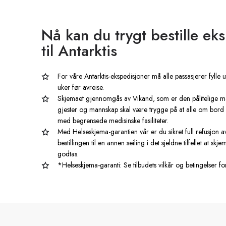
Nå kan du trygt bestille ek
til Antarktis
For våre Antarktis-ekspedisjoner må alle passasjerer fyl
uker før avreise.
Skjemaet gjennomgås av Vikand, som er den pålitelige ma
gjester og mannskap skal være trygge på at alle om bord er
med begrensede medisinske fasiliteter.
Med Helseskjema-garantien vår er du sikret full refusjon a
bestillingen til en annen seiling i det sjeldne tilfellet at s
godtas.
*Helseskjema-garanti: Se tilbudets vilkår og betingelser for