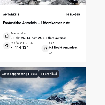
ANTARKTIS
16
DAGER
Fantastiske Antarktis – Utforskernes rute
Avreisedatoer
31. okt. 26, 14. nov. 26 + 7 flere avreiser
Pris fra
kr 143 105
Skip
kr 114 134
MS Roald Amundsen
+1
Gratis oppgradering til suite
+
Flere tilbud