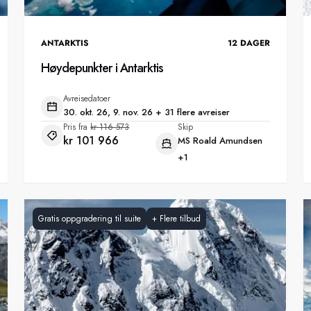
ANTARKTIS
12
DAGER
Høydepunkter i Antarktis
Avreisedatoer
30. okt. 26, 9. nov. 26 + 31 flere avreiser
Pris fra
kr 116 573
Skip
kr 101 966
MS Roald Amundsen
+1
Gratis oppgradering til suite
+
Flere tilbud