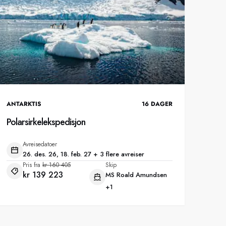
ANTARKTIS
16
DAGER
Polarsirkelekspedisjon
Avreisedatoer
26. des. 26, 18. feb. 27 + 3 flere avreiser
Pris fra
kr 160 405
Skip
kr 139 223
MS Roald Amundsen
+1