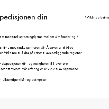
spedisjonen din
*Vilkår og beting
le ut et medisinsk screeningskjema mellom 4 måneder og 6
ritime medisinske partneren vår. Årsaken er at både
 friske nok til å dra på reiser til avsidesliggende regioner
v ekspedisjonen din, og muligheten til å overføre
kjemaet ditt avvises. Vår erfaring er at 99,9 % av skjemaene
 fullstendige vilkår og betingelser.