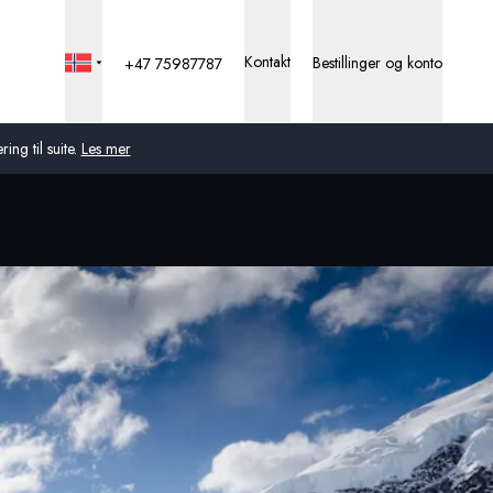
Kontakt
Bestillinger og konto
+47 75987787
ng til suite.
Les mer
Global
Australia
Storbritannia
USA
Tyskland
Sveits