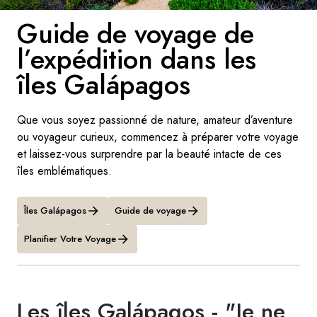
Guide de voyage de
Suède
l’expédition dans les
Danemark
îles Galápagos
Norvège
Que vous soyez passionné de nature, amateur d’aventure
ou voyageur curieux, commencez à préparer votre voyage
et laissez-vous surprendre par la beauté intacte de ces
îles emblématiques.
Îles Galápagos
Guide de voyage
Planifier Votre Voyage
Les îles Galápagos - "Je ne