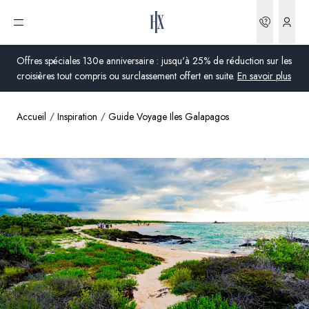
Réserva
Ouvrir le menu
Offres spéciales 130e anniversaire : jusqu'à 25% de réduction sur les
croisières tout compris ou surclassement offert en suite.
En savoir plus
Accueil
Inspiration
Guide Voyage Iles Galapagos
Global
Australie
Royaume-Uni
États-Unis
Allemagne
Suisse
France
France