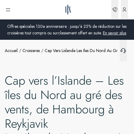
Réserva
Ouvrir le menu
Offres spéciales 130e anniversaire : jusqu'à 25% de réduction sur les
croisières tout compris ou surclassement offert en suite.
En savoir plus
Accueil
Croisieres
Cap Vers Lislande Les Iles Du Nord Au Gre Des V
Global
Australie
Cap vers l’Islande – Les
Royaume-Uni
îles du Nord au gré des
États-Unis
vents, de Hambourg à
Allemagne
Reykjavik
Suisse
France
France