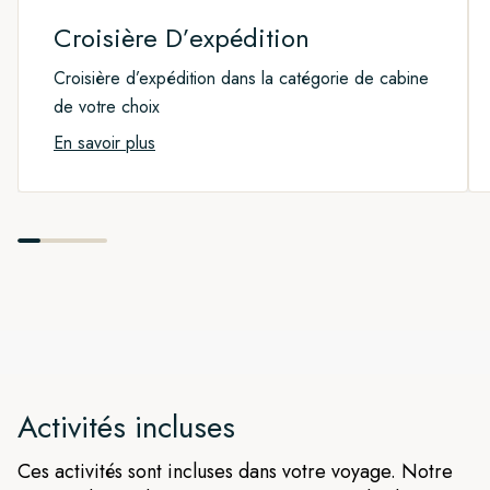
îles du Nord » qui combine les deux croisières.
Croisière D’expédition
Sinon, vous pouvez participer à notre post-programme le
Croisière d’expédition dans la catégorie de cabine
long de la magnifique côte sud de l’Islande, avec ses chutes
de votre choix
d’eau, ses plages de sable noir, ses piscines géothermiques
En savoir plus
et ses montagnes majestueuses.
Activités incluses
Ces activités sont incluses dans votre voyage. Notre