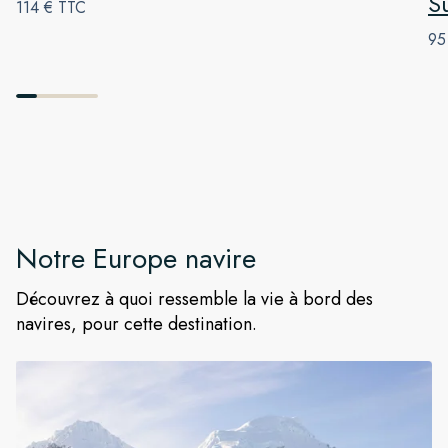
S
114 € TTC
95
Notre
Europe
navire
Découvrez à quoi ressemble la vie à bord des
navires, pour cette destination.