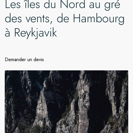
Les îles du Nord au gré
des vents, de Hambourg
Suède
à Reykjavik
Danemark
Norvège
Demander un devis