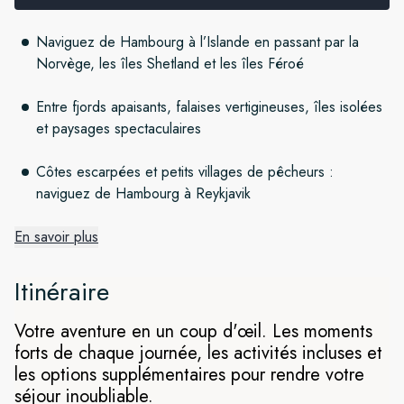
Naviguez de Hambourg à l’Islande en passant par la
Norvège, les îles Shetland et les îles Féroé
Entre fjords apaisants, falaises vertigineuses, îles isolées
et paysages spectaculaires
Côtes escarpées et petits villages de pêcheurs :
naviguez de Hambourg à Reykjavik
En savoir plus
Odyssée dans les îles de
l’Atlantique Nord
Itinéraire
Au départ de Hambourg, nous naviguerons en mer du Nord
Votre aventure en un coup d'œil. Les moments
en direction de l’Islande. Nous ferons d’abord étape dans la
forts de chaque journée, les activités incluses et
sublime Lysefjord, en Norvège, avant de reprendre la mer et
les options supplémentaires pour rendre votre
d’explorer les fameuses Orcades, les Shetlands et les îles
séjour inoubliable.