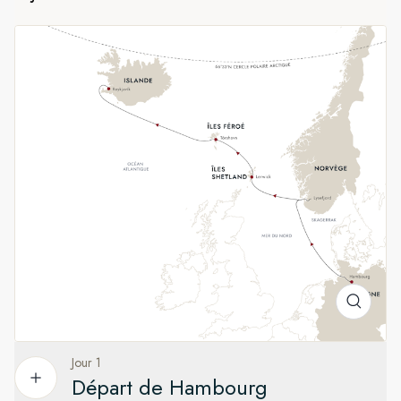
Féroé alors que nous ferons cap vers le nord. Sur ces îles à
la beauté sauvage et verdoyante, vous rencontrerez des
habitants accueillants et découvrirez une histoire fascinante.
D’une ville mémorable à l’autre
L’aventure commence à Hambourg, grande ville portuaire
animée du nord de l’Allemagne, et se termine dans l’élégante
Reykjavik. L’essentiel du voyage se déroulera loin des villes,
vous offrant l’occasion de découvrir les petits villages qui
ponctuent les îles de l’Atlantique Nord tout au long de notre
itinéraire. Sans oublier les sites naturels à couper le souffle,
et une faune d’une richesse foisonnante. Une fois à
Reykjavik, n’hésitez pas à combiner ce voyage avec l’une de
nos expéditions en Islande, en optant par exemple pour un
tour de l’île.
Jour 1
Départ de Hambourg