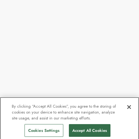
By clicking “Accept All Cookies”, you agree to the storing of
Appelez pour connaître
Trouver
cookies on your device to enhance site navigation, analyze
des
site usage, and assist in our marketing efforts.
les disponibilités
départs
Cookies Settings
Accept All Cookies