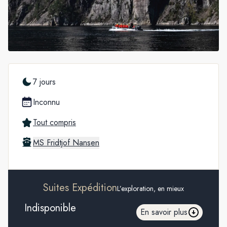
7 jours
Inconnu
Tout compris
MS Fridtjof Nansen
Suites Expédition
L’exploration, en mieux
Indisponible
En savoir plus