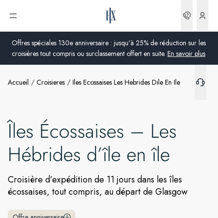
Réserva
Ouvrir le menu
Offres spéciales 130e anniversaire : jusqu'à 25% de réduction sur les
croisières tout compris ou surclassement offert en suite.
En savoir plus
Accueil
Croisieres
Iles Ecossaises Les Hebrides Dile En Ile
Global
Australie
Îles Écossaises – Les
Royaume-Uni
Hébrides d’île en île
États-Unis
Allemagne
Croisière d’expédition de 11 jours dans les îles
écossaises, tout compris, au départ de Glasgow
Suisse
France
Offre anniversaire
France