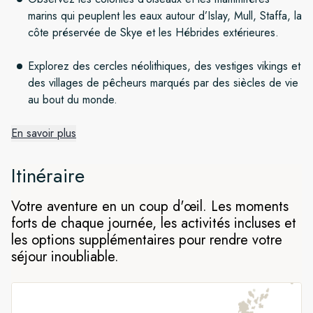
marins qui peuplent les eaux autour d’Islay, Mull, Staffa, la
côte préservée de Skye et les Hébrides extérieures.
Explorez des cercles néolithiques, des vestiges vikings et
des villages de pêcheurs marqués par des siècles de vie
au bout du monde.
En savoir plus
Des paysages sauvages et
romantiques
Itinéraire
Découvrez la côte ouest de l’Écosse lors d’une croisière
Votre aventure en un coup d'œil. Les moments
printanière à travers les Hébrides. D’île en île, jusqu’à Lewis
forts de chaque journée, les activités incluses et
puis sur le chemin du retour, explorez des châteaux
les options supplémentaires pour rendre votre
ancestraux, des sites sacrés et des villages de pêcheurs
séjour inoubliable.
traditionnels, tout en découvrant quelques-uns des symboles
les plus emblématiques de la culture écossaise, du whisky au
tartan en passant par le tweed.