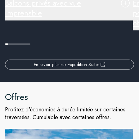
Balcons privés avec vue
E
imprenable
p
o
En savoir plus sur Expedition Suites
Offres
Profitez d'économies à durée limitée sur certaines
traversées. Cumulable avec certaines offres.