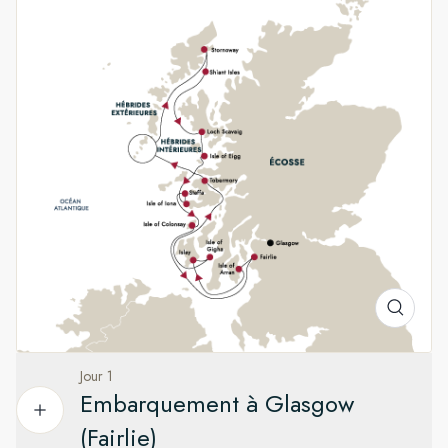
Les Hébrides au printemps
Au printemps, les Hébrides révèlent toute leur beauté. Les
colonies d’oiseaux marins s’installent sur les falaises, les
fleurs sauvages colorent les paysages côtiers et les longues
journées invitent à l’exploration. Des randonnées guidées
vous mèneront à travers les collines couvertes de bruyère,
tandis que des sorties en kayak et en bateau pneumatique
permettront d’approcher les dauphins, marsouins, phoques
ou même les baleines.
Jour 1
Embarquement à Glasgow
(Fairlie)