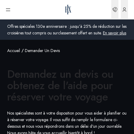
Réserva
Ouvrir le menu
Offres spéciales 130e anniversaire : jusqu'à 25% de réduction sur les
croisières tout compris ou surclassement offert en suite.
En savoir plus
Accueil
Demander Un Devis
Global
Australie
Demandez un devis ou
Royaume-Uni
obtenez de l'aide pour
réserver
votre voyage
États-Unis
Allemagne
Nos spécialistes sont à votre disposition pour vous aider à planifier ou
à réserver votre voyage. Il vous suffit de remplir le formulaire ci-
Suisse
dessous et nous vous répondrons dans un délai d'un jour ouvrable.
France
Nous avons hâte de vous accueillir bientôt à bord !
France