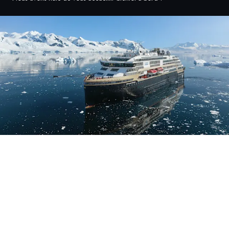
Suède
Danemark
Norvège