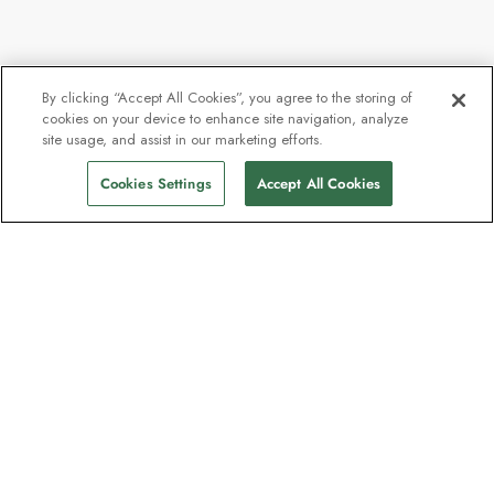
By clicking “Accept All Cookies”, you agree to the storing of
cookies on your device to enhance site navigation, analyze
Ab
14.290 €
site usage, and assist in our marketing efforts.
Abfahrten finden
11.584 €
p.P
Cookies Settings
Accept All Cookies
Unser Newsletter - Beliebt bei
Entdeckern
Eine Million Abonnenten - Informationen
zu Reiseführern, Angeboten und Live-
Webinaren mit Expeditionsexperten