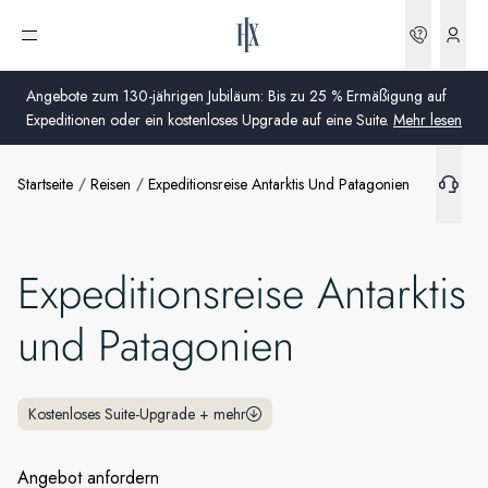
Buchun
Menü öffnen
Angebote zum 130-jährigen Jubiläum: Bis zu 25 % Ermäßigung auf
Expeditionen oder ein kostenloses Upgrade auf eine Suite.
Mehr lesen
Startseite
Reisen
Expeditionsreise Antarktis Und Patagonien
Global
Australien
Expeditionsreise Antarktis
Vereinigtes Königreich (England, Schottland, Wales
und Nordirland)
und Patagonien
USA
Deutschland
Kostenloses Suite-Upgrade
+
mehr
Schweiz
Angebot anfordern
Deutschland