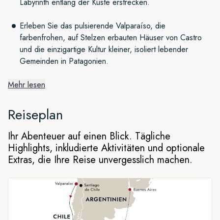
Labyrinth entlang der Küste erstrecken.
Erleben Sie das pulsierende Valparaíso, die
farbenfrohen, auf Stelzen erbauten Häuser von Castro
und die einzigartige Kultur kleiner, isoliert lebender
Gemeinden in Patagonien.
Mehr lesen
Wundervolle patagonische Fjorde
Reiseplan
Von Valparaíso machen wir uns auf nach Castro, dessen
Ihr Abenteuer auf einen Blick. Tägliche
farbenfrohe
Palafitos
– auf Stelzen erbaute Häuser – mit
Highlights, inkludierte Aktivitäten und optionale
ihrem rustikalen Charme bezaubern. Genießen Sie auf der
Extras, die Ihre Reise unvergesslich machen.
Weiterfahrt durch die chilenischen Fjorde und malerischen
Wasserwege Patagoniens überwältigende Ausblicke auf
Eislandschaften und halten Sie Ausschau nach Wildtieren.
Auf dem Weg können Sie beim Besuch kleiner, isoliert
lebender Gemeinden einen Einblick in das Leben an einem