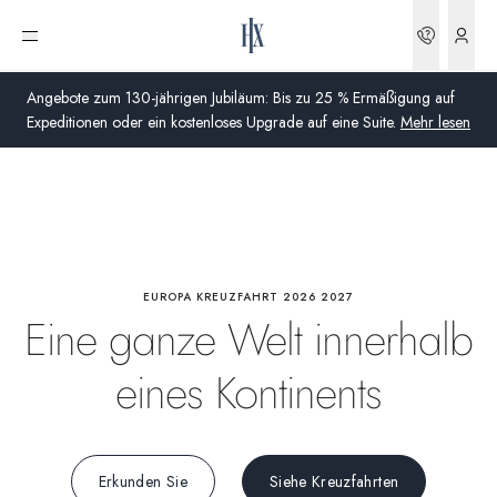
Wildtiere
Buchun
Menü öffnen
Aktivitäten
Angebote zum 130-jährigen Jubiläum: Bis zu 25 % Ermäßigung auf
Expeditionen oder ein kostenloses Upgrade auf eine Suite.
Mehr lesen
An Bord
Global
Wissenschaft
Australien
Vereinigtes Königreich (England, Schottland, Wales
EUROPA KREUZFAHRT 2026 2027
und Nordirland)
Eine ganze Welt innerhalb
USA
eines Kontinents
Deutschland
Schweiz
Erkunden Sie
Siehe Kreuzfahrten
Deutschland