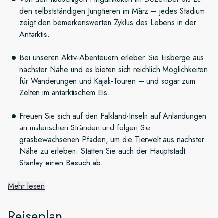
den selbstständigen Jungtieren im März – jedes Stadium
zeigt den bemerkenswerten Zyklus des Lebens in der
Antarktis.
Bei unseren Aktiv-Abenteuern erleben Sie Eisberge aus
nächster Nähe und es bieten sich reichlich Möglichkeiten
für Wanderungen und Kajak-Touren – und sogar zum
Zelten im antarktischem Eis.
Freuen Sie sich auf den Falkland-Inseln auf Anlandungen
an malerischen Stränden und folgen Sie
grasbewachsenen Pfaden, um die Tierwelt aus nächster
Nähe zu erleben. Statten Sie auch der Hauptstadt
Stanley einen Besuch ab.
Mehr lesen
Der eisige Kontinent
Reiseplan
Durchqueren Sie auf unserer Reise von Ushuaia in die