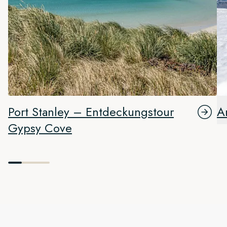
Port Stanley – Entdeckungstour
A
Gypsy Cove