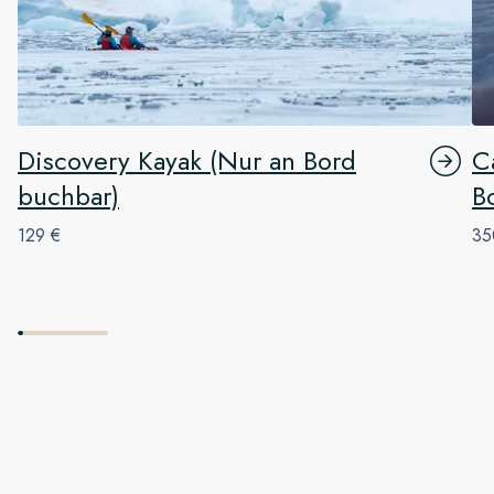
Discovery Kayak (Nur an Bord
C
buchbar)
B
129 €
35