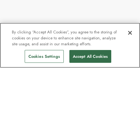
By clicking “Accept All Cookies”, you agree to the storing of
cookies on your device to enhance site navigation, analyze
Ab
12.407 €
site usage, and assist in our marketing efforts.
Abfahrten finden
10.258 €
p.P
Cookies Settings
Accept All Cookies
Unser Newsletter - Beliebt bei
Entdeckern
Eine Million Abonnenten - Informationen
zu Reiseführern, Angeboten und Live-
Webinaren mit Expeditionsexperten