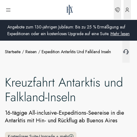
Buchun
Menü öffnen
Angebote zum 130-jährigen Jubiläum: Bis zu 25 % Ermäßigung auf
Expeditionen oder ein kostenloses Upgrade auf eine Suite.
Mehr lesen
Startseite
Reisen
Expedition Antarktis Und Falkland Inseln
Global
Australien
Kreuzfahrt Antarktis und
Vereinigtes Königreich (England, Schottland, Wales
und Nordirland)
Falkland-Inseln
USA
16-tägige All-inclusive-Expeditions-Seereise in die
Deutschland
Antarktis mit Hin- und Rückflug ab Buenos Aires
Schweiz
Deutschland
Kostenloses Suite-Upgrade
+
mehr