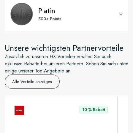
Alle Silber-Vorteile
Vorrangiger Zugang zum Guest Excellence / HX-
Platin
Supportteam
Willkommenscocktail, einlösbar innerhalb der ersten
Führung hinter die Kulissen*
beiden Tagen nach Einschiffung
500+ Points
Geburtstagsüberraschung
Kostenloser Wäscheservice – zweimal pro
Zugang zum Loyalty und Future Cruise Manager an
Alle Gold-Vorteile
Woche* und einmal täglich für Suiten*
Bord*
Unsere wichtigsten Partnervorteile
Kostenlose Spa-Behandlung (25 Minuten)*
Zusätzlich zu unseren HX-Vorteilen erhalten Sie auch
Kostenloses gedrucktes Fototagebuch
exklusive Rabatte bei unseren Partnern. Sehen Sie sich unten
einige unserer Top-Angebote an.
Preisgarantie* Flexible Buchung jederzeit möglich
Alle Vorteile anzeigen
– keine Änderungsgebühren*
Kostenlose Kabinen-Upgrades (30 Tage vor
Abreise)*
10 % Rabatt