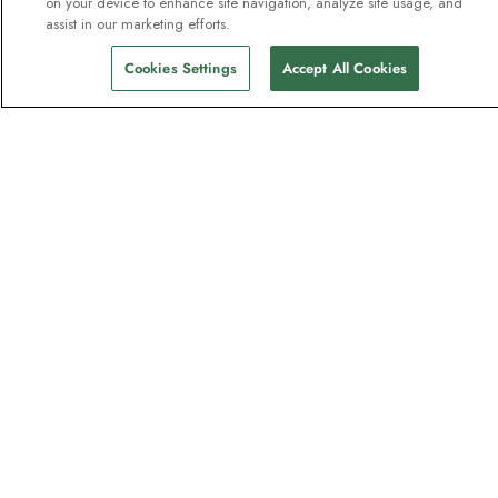
Eine Zahlung vornehmen
on your device to enhance site navigation, analyze site usage, and
assist in our marketing efforts.
Kataloge
Cookies Settings
Accept All Cookies
Angebot Anfordern
Feedback und Rückerstattungsanträge
Über uns
HX Explorers
Expeditionssuiten
Nachhaltigkeit
Investoren
Karriere