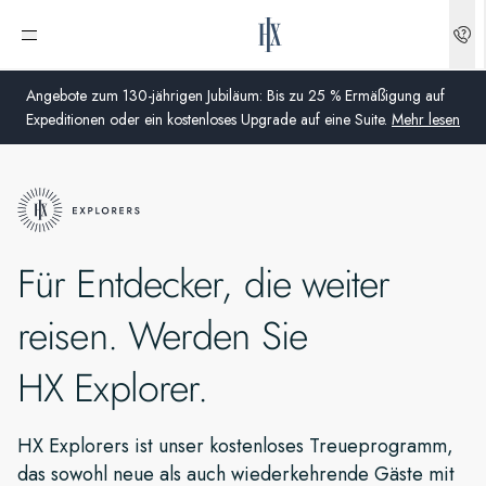
Menü öffnen
Angebote zum 130-jährigen Jubiläum: Bis zu 25 % Ermäßigung auf
Expeditionen oder ein kostenloses Upgrade auf eine Suite.
Mehr lesen
Global
Australien
Für Entdecker, die weiter
Vereinigtes Königreich (England, Schottland, Wales und
Nordirland)
reisen. Werden Sie
USA
HX Explorer.
Deutschland
HX Explorers ist unser kostenloses Treueprogramm,
Schweiz
das sowohl neue als auch wiederkehrende Gäste mit
Deutschland