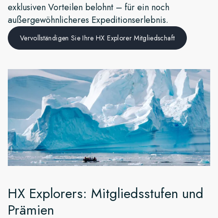
exklusiven Vorteilen belohnt – für ein noch
Frankreich
außergewöhnlicheres Expeditionserlebnis.
Schweden
Vervollständigen Sie Ihre HX Explorer Mitgliedschaft
Dänemark
Norwegen
HX Explorers: Mitgliedsstufen und
Prämien