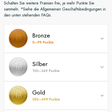
Schalten Sie weitere Prämien frei, je mehr Punkte Sie
sammeln. *Siehe die Allgemeinen Geschäftsbedingungen in
den unten stehenden FAQs.
Bronze
0–99 Punkte
Erhalten Sie als Erste*r Informationen über
Angebote, Produkte und exklusive Aktionen
Silber
100–349 Punkte
Einladungen zu exklusiven Veranstaltungen und
Webinaren
Alle Bronze-Vorteile
Gold
5 % Ermäßigung auf optionale Ausflüge*
5 % Ermäßigung auf zukünftige HX Expeditions
(ausgenommen Vor- und Nachprogramm)
350–499 Punkte
Seereisen
Willkommensgeschenk in der Kabine