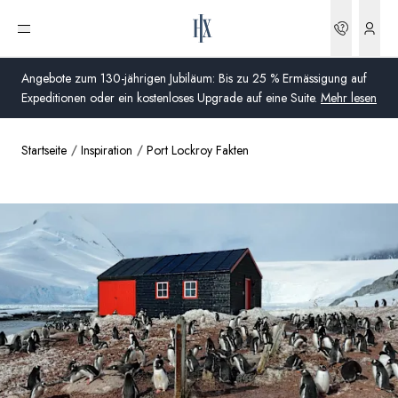
Buchun
Menü öffnen
Angebote zum 130-jährigen Jubiläum: Bis zu 25 % Ermässigung auf
Expeditionen oder ein kostenloses Upgrade auf eine Suite.
Mehr lesen
Startseite
Inspiration
Port Lockroy Fakten
Global
Australien
Vereinigtes Königreich (England, Schottland, Wales
und Nordirland)
USA
Deutschland
Schweiz
Schweiz