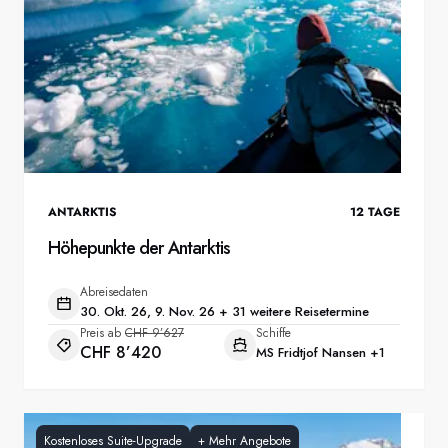
ANTARKTIS
12
TAGE
Höhepunkte der Antarktis
Abreisedaten
30. Okt. 26, 9. Nov. 26 + 31 weitere Reisetermine
Preis ab
CHF 9’627
Schiffe
CHF 8’420
MS Fridtjof Nansen
+1
Kostenloses Suite-Upgrade
+
Mehr Angebote