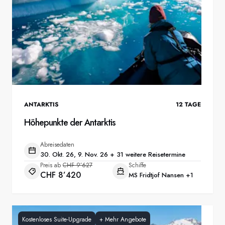
ANTARKTIS
12
TAGE
Höhepunkte der Antarktis
Abreisedaten
30. Okt. 26, 9. Nov. 26 + 31 weitere Reisetermine
Preis ab
CHF 9’627
Schiffe
CHF 8’420
MS Fridtjof Nansen
+1
Kostenloses Suite-Upgrade
+
Mehr Angebote