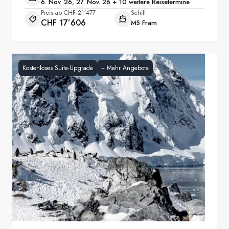
6. Nov. 26, 27. Nov. 26 + 10 weitere Reisetermine
Preis ab
CHF 21’477
Schiff
CHF 17’606
MS Fram
Kostenloses Suite-Upgrade
+
Mehr Angebote