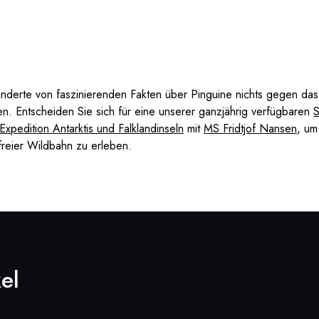
underte von faszinierenden Fakten über Pinguine nichts gegen das E
. Entscheiden Sie sich für eine unserer ganzjährig verfügbaren
S
Expedition Antarktis und Falklandinseln
mit
MS Fridtjof Nansen
, um
freier Wildbahn zu erleben.
el