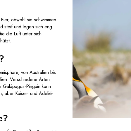
n Eier, obwohl sie schwimmen
d steif und legen sich eng
ie die Luft unter sich
hützt.
?
misphäre, von Australien bis
lien. Verschiedene Arten
te Galápagos-Pinguin kann
n, aber Kaiser- und Adelié-
e?