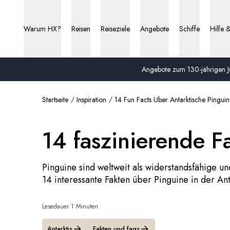
Warum HX?
Reisen
Reiseziele
Angebote
Schiffe
Hilfe 
Angebote zum 130-jährigen Ju
Startseite
Inspiration
14 Fun Facts Uber Antarktische Pingui
14 faszinierende F
Pinguine sind weltweit als widerstandsfähige u
14 interessante Fakten über Pinguine in der An
Lesedauer 1 Minuten
Antarktis
Fakten und faqs