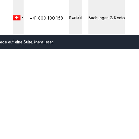
Kontakt
Buchungen & Konto
+41 800 100 158
de auf eine Suite.
Mehr lesen
Global
Australien
Vereinigtes Königreich
(England, Schottland,
Wales und Nordirland)
USA
Deutschland