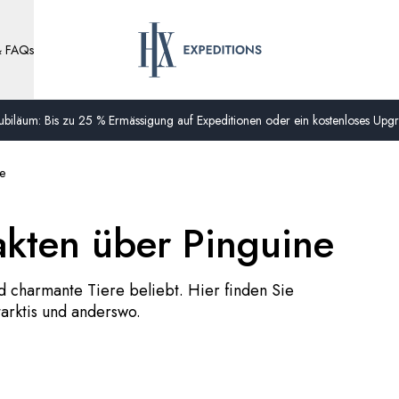
& FAQs
biläum: Bis zu 25 % Ermässigung auf Expeditionen oder ein kostenloses Upgra
ne
akten über Pinguine
nd charmante Tiere beliebt. Hier finden Sie
tarktis und anderswo.