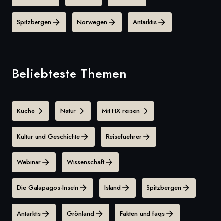
Spitzbergen
Norwegen
Antarktis
Beliebteste Themen
Küche
Natur
Mit HX reisen
Kultur und Geschichte
Reisefuehrer
Webinar
Wissenschaft
Die Galapagos-Inseln
Island
Spitzbergen
Antarktis
Grönland
Fakten und faqs