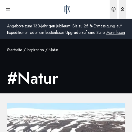
Buchun
Menü öffnen
Angebote zum 130-jährigen Jubiläum: Bis zu 25 % Ermässigung auf
Expeditionen oder ein kostenloses Upgrade auf eine Suite.
Mehr lesen
Startseite
Inspiration
Natur
Global
Australien
#
Natur
Vereinigtes Königreich (England, Schottland, Wales
und Nordirland)
USA
Deutschland
Schweiz
Schweiz