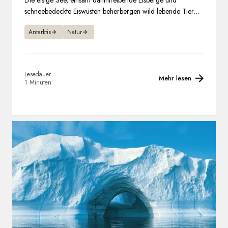
Die eisige See, einsam dahintreibende Eisberge und
schneebedeckte Eiswüsten beherbergen wild lebende Tiere,
die jeden, der sie besucht, zugleich überraschen und
Antarktis
Natur
bezaubern.
Lesedauer
Mehr lesen
1 Minuten