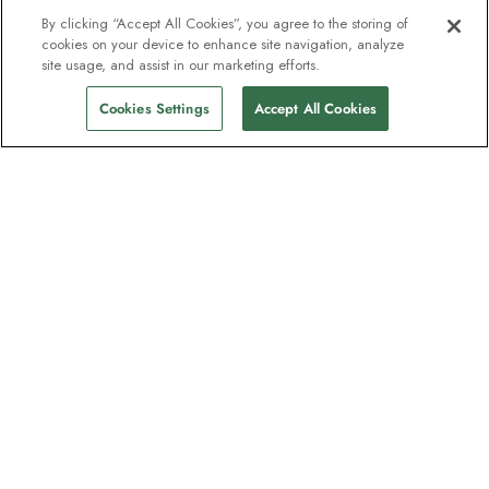
By clicking “Accept All Cookies”, you agree to the storing of
cookies on your device to enhance site navigation, analyze
site usage, and assist in our marketing efforts.
Cookies Settings
Accept All Cookies
Unser Newsletter - Beliebt bei
Entdeckern
Eine Million Abonnenten - Informationen
zu Reiseführern, Angeboten und Live-
Webinaren mit Expeditionsexperten