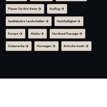
Planen Sie Ihre Reise
Ausflug
Spektakuläre Landschaften
Nachhaltigkeit
Europa
Alaska
Nordwest-Passage
Südamerika
Norwegen
Britische Inseln