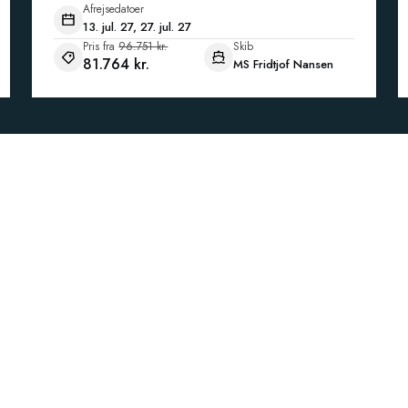
Afrejsedatoer
13. jul. 27, 27. jul. 27
Pris fra
96.751 kr.
Skib
81.764 kr.
MS Fridtjof Nansen