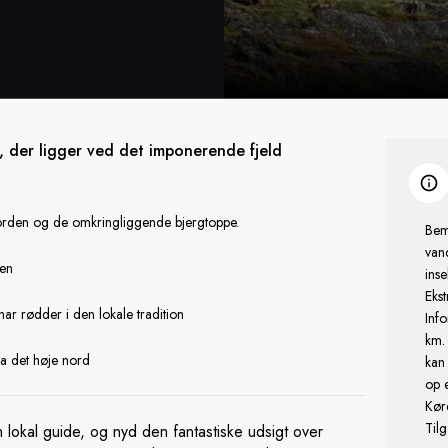
, der ligger ved det imponerende fjeld
orden og de omkringliggende bjergtoppe.
Bem
van
ien
inse
Eks
r rødder i den lokale tradition
Info
km. 
ra det høje nord
kan
op e
Kør
Til
okal guide, og nyd den fantastiske udsigt over