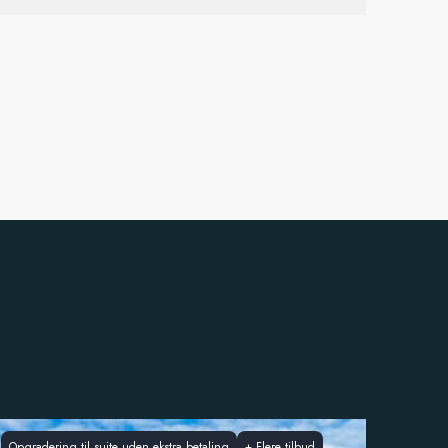
Opgradering til suite uden ekstra betaling
+
Flere tilbud