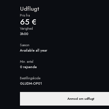
Udflugt
Pris fra
65 €
Varighed
3h00
Sæson
Available all year
Min. antal
0 rejsende
Bestillingskode
GLUDM-OP01
Anmod om udflugt