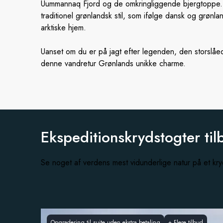
Uummannaq Fjord og de omkringliggende bjergtoppe. T
traditionel grønlandsk stil, som ifølge dansk og grønl
arktiske hjem.
Uanset om du er på jagt efter legenden, den storslåede 
denne vandretur Grønlands unikke charme.
Ekspeditionskrydstogter til
Se noget af verdens mest vidunderlige natur på et k
Opgradering til suite uden ekstra betaling
+
Flere tilbud