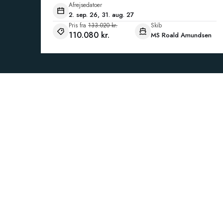
Afrejsedatoer
2. sep. 26, 31. aug. 27
Pris fra
133.020 kr.
Skib
110.080 kr.
MS Roald Amundsen