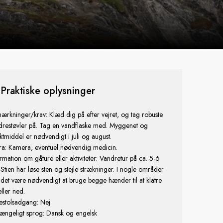
Praktiske oplysninger
ærkninger/krav: Klæd dig på efter vejret, og tag robuste
drestøvler på. Tag en vandflaske med. Myggenet og
ktmiddel er nødvendigt i juli og august.
tra: Kamera, eventuel nødvendig medicin.
rmation om gåture eller aktiviteter: Vandretur på ca. 5-6
Stien har løse sten og stejle strækninger. I nogle områder
 det være nødvendigt at bruge begge hænder til at klatre
ller ned.
estolsadgang: Nej
gængeligt sprog: Dansk og engelsk