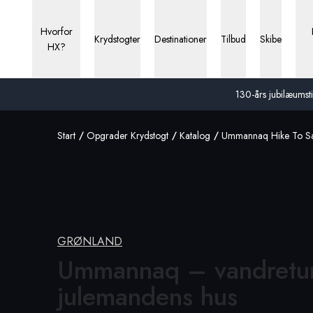
Hvorfor
Krydstogter
Destinationer
Tilbud
Skibe
HX?
130-års jubilæumstil
Start
Opgrader Krydstogt
Katalog
Ummannaq Hike To Sa
GRØNLAND
Ummannaq – vandretur 
julemandens hus