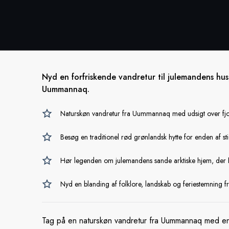
Nyd en forfriskende vandretur til julemandens hus
Uummannaq.
Naturskøn vandretur fra Uummannaq med udsigt over fj
Besøg en traditionel rød grønlandsk hytte for enden af st
Hør legenden om julemandens sande arktiske hjem, der ha
Nyd en blanding af folklore, landskab og feriestemning f
Tag på en naturskøn vandretur fra Uummannaq med en l