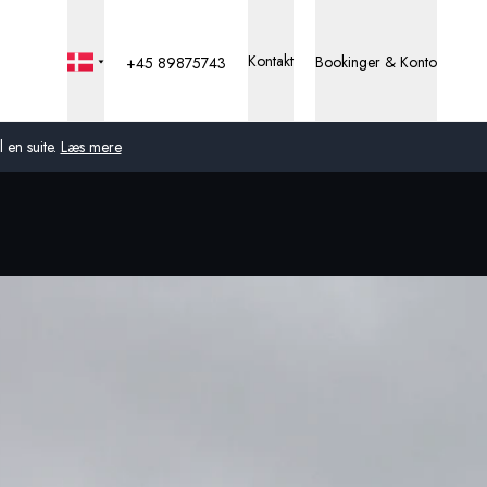
Kontakt
Bookinger & Konto
+45 89875743
 en suite.
Læs mere
Global
Australien
Storbritannien
USA
Tyskland
Schweiz