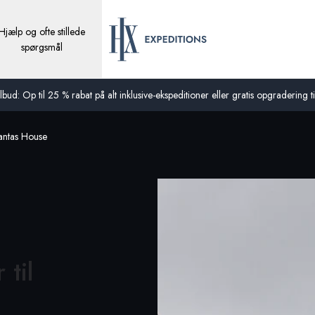
Hjælp og ofte stillede
spørgsmål
bud: Op til 25 % rabat på alt inklusive-ekspeditioner eller gratis opgradering til
ntas House
til