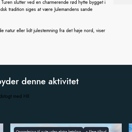
uren slutter ved en charmerende rød hytte bygget i
andsk tradition siges at være Julemandens sande
natur eller lidt julestemning fra det høje nord, viser
byder
denne aktivitet
rydstogt med HX
Opgradering til suite uden ekstra betaling
+
Flere tilbud