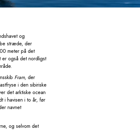
ndshavet og
ybe stræde, der
500 meter på det
 er også det nordligst
område.
onsskib
Fram,
der
tfryse i den sibiriske
ver det arktiske ocean
i havisen i to år, før
der navnet
rne, og selvom det