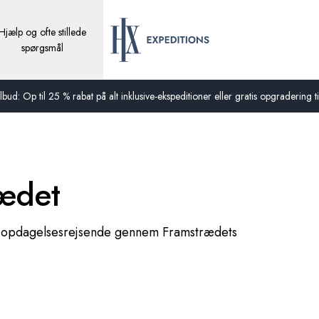
Hjælp og ofte stillede
spørgsmål
bud: Op til 25 % rabat på alt inklusive-ekspeditioner eller gratis opgradering til
rædet
ore opdagelsesrejsende gennem Framstrædets