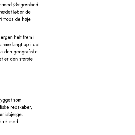
 dermed Østgrønland
trædet løber de
ri trods de høje
ergen helt frem i
omme langt op i det
ra den geografiske
t er den største
lbygget som
fiske redskaber,
er isbjerge,
 "dæk med