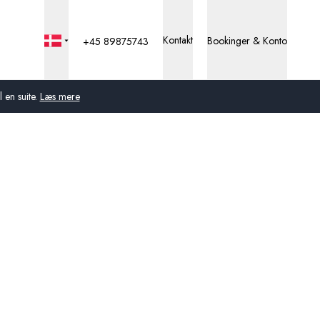
Kontakt
Bookinger & Konto
+45 89875743
 en suite.
Læs mere
Global
Australien
Storbritannien
USA
Tyskland
Schweiz