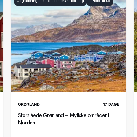
Opgradering til suite uden ekstra betaling
+
Flere tilbud
GRØNLAND
17
DAGE
Storslåede Grønland – Mytiske områder i
Norden