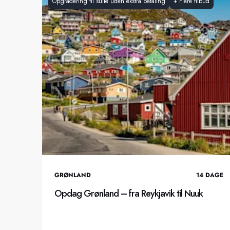
Opgradering til suite uden ekstra betaling
+
Flere tilbud
GRØNLAND
14
DAGE
Opdag Grønland – fra Reykjavik til Nuuk