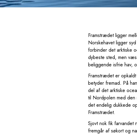
Framstrædet ligger me
Norskehavet ligger syd
forbinder det arktiske
dybeste sted, men væsen
beliggende isfrie hav, o
Framstrædet er opkaldt
betyder fremad
.
På hans
del af det arktiske oce
til Nordpolen med den n
det endelig dukkede op
Framstrædet.
Sjovt nok fik farvandet
fremgår af søkort og nav