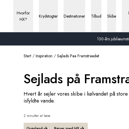
Hvorfor
Krydstogter
Destinationer
Tilbud
Skibe
HX?
130-års jubilæumstil
Start
Inspiration
Sejlads Paa Framstraedet
Sejlads på Framst
Hvert år sejler vores skibe i kølvandet på st
isfyldte vande.
2 minutter at læse
Grønland
Rejser med HX