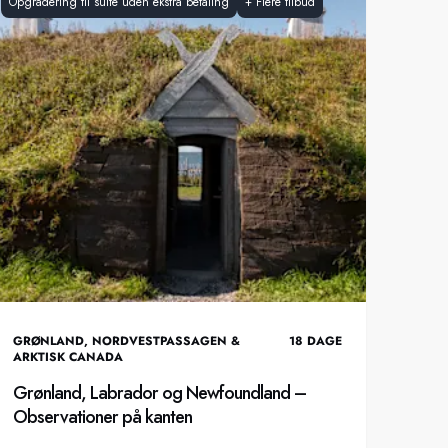
Opgradering til suite uden ekstra betaling
+
Flere tilbud
GRØNLAND
,
NORDVESTPASSAGEN &
18
DAGE
ARKTISK CANADA
Grønland, Labrador og Newfoundland –
Observationer på kanten