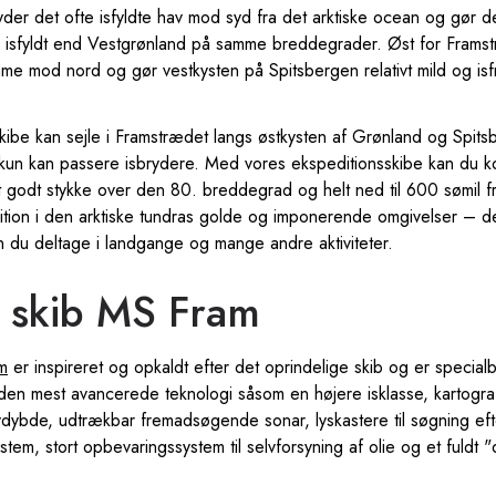
yder det ofte isfyldte hav mod syd fra det arktiske ocean og gør
isfyldt end Vestgrønland på samme breddegrader. Øst for Frams
mme mod nord og gør vestkysten på Spitsbergen relativt mild og isf
skibe kan sejle i Framstrædet langs østkysten af Grønland og Spitsb
k kun kan passere isbrydere. Med vores ekspeditionsskibe kan du k
t godt stykke over den 80. breddegrad og helt ned til 600 sømil f
ition i den arktiske tundras golde og imponerende omgivelser – de
 du deltage i landgange og mange andre aktiviteter.
 skib MS Fram
m
er inspireret og opkaldt efter det oprindelige skib og er specia
den mest avancerede teknologi såsom en højere isklasse, kartogra
avdybde, udtrækbar fremadsøgende sonar, lyskastere til søgning eft
stem, stort opbevaringssystem til selvforsyning af olie og et fuldt