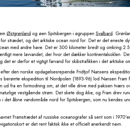
llem
Østgrønland
og øen Spitsbergen i øgruppen
Svalbard
. Grønla
 for strædet, og det arktiske ocean nord for. Det er det eneste d
 ocean med andre have. Det er 300 kilometer bredt og omkring 2.
tligt mere lavvandet, der hvor det dækker kontinentalsoklen. Det
g det er derfor et vigtigt farvand for skibstrafikken i det arktiske 
 efter den norske opdagelsesrejsende Fridtjof Nansens ekspediti
 berømte ekspedition til Nordpolen (1893-96) lod Nansen Fram fas
an ud fra en formodning om, at det ville drive med pakisen tværs o
aturlige vestgående strøm. Det skete dog ikke, og Fram drev rundt 
 i det åbne vandområde nord for Spitsbergen, som nu kendes un
 navnet Framstrædet af russiske oceanografer så sent som i 1970'e
igationskort er det rent faktisk ikke et officielt anerkendt navn.