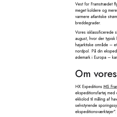
Vest for Framstrædet fl
meget koldere og mere 
varmere atlantiske strø
breddegrader.
Vores isklassificerede 
august, hvor der typis
højarktiske område – e
nordpol. På din eksped
ødemark i Europa – kan
Om vores
HX Expeditions
MS Fra
ekspeditionsfartøj med 
ekkolod til måling af h
selvstyrende sporingssy
ekspeditionsværktøjer".