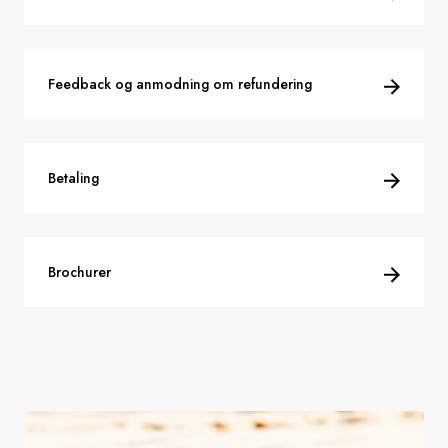
Sverige
Feedback og anmodning om refundering
Danmark
Norge
Betaling
Brochurer