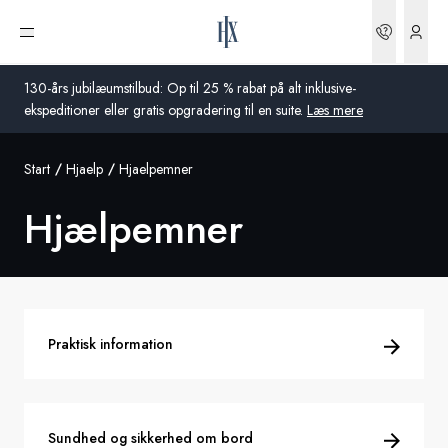
Bookin
Åbn menu
130-års jubilæumstilbud: Op til 25 % rabat på alt inklusive-
ekspeditioner eller gratis opgradering til en suite.
Læs mere
Start
Hjaelp
Hjaelpemner
Global
Hjælpemner
Australien
Storbritannien
USA
Praktisk information
Tyskland
Schweiz
Sundhed og sikkerhed om bord
Danmark
Frankrig