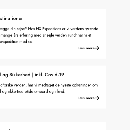
Frankrig
stinationer
Sverige
nlægge din rejse? Hos HX Expeditions er vi verdens førende
Danmark
mange års erfaring med at sejle verden rundt har vi et
n ekspedition med os.
Norge
Læs mere
og Sikkerhed | inkl. Covid-19
at udforske verden, har vi medtaget de nyeste oplysninger om
red og sikkerhed både ombord og i land.
Læs mere