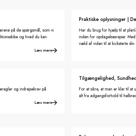
Praktiske oplysninger | De
svarene på de spørgsmål, som vi
Har du brug for hjælp til at pla
editionsskibe og hvad du kan
inden for opdagelsesrejser. Med 
væld af viden til at kickstarte di
Læs mere
Tilgængelighed, Sundhed 
regler og indrejsekrav på
For at sikre, at man er klar til 
alt fra adgangsforhold til helb
Læs mere