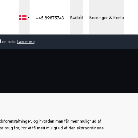
Kontakt
Bookinger & Konto
+45 89875743
 en suite.
Læs mere
Global
Australien
Storbritannien
USA
Tyskland
sforanstaltninger, og hvordan man får mest muligt ud af
r brug for, for at få mest muligt ud af den ekstraordinære
Schweiz