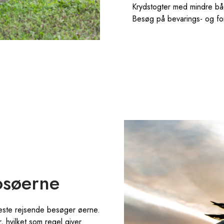
Krydstogter med mindre b
Besøg på bevarings- og fo
osøerne
leste rejsende besøger øerne.
 hvilket som regel giver