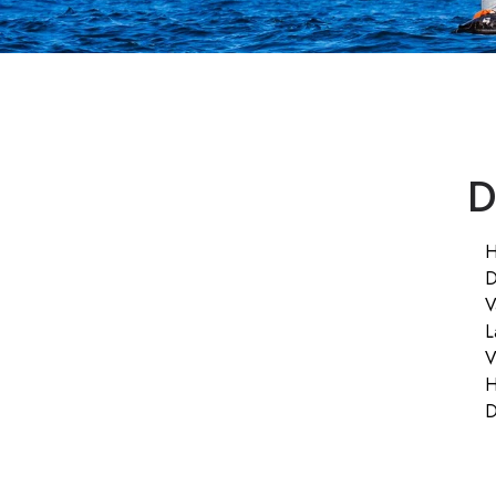
D
H
D
V
L
V
H
D