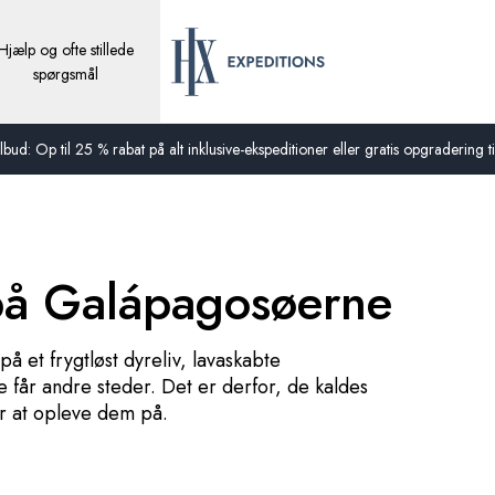
Hjælp og ofte stillede
spørgsmål
bud: Op til 25 % rabat på alt inklusive-ekspeditioner eller gratis opgradering til
på Galápagosøerne
 et frygtløst dyreliv, lavaskabte
får andre steder. Det er derfor, de kaldes
er at opleve dem på.