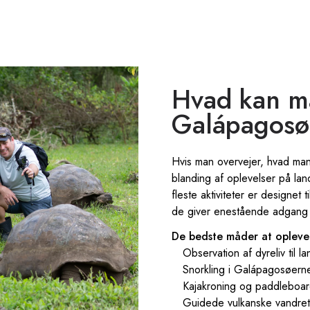
Hvad kan m
Galápagosø
Hvis man overvejer, hvad ma
blanding af oplevelser på lan
fleste aktiviteter er designet
de giver enestående adgang ti
De bedste måder at opleve
Observation af dyreliv til la
Snorkling i Galápagosøern
Kajakroning og paddleboar
Guidede vulkanske vandret