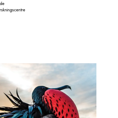
åde
rskningscentre