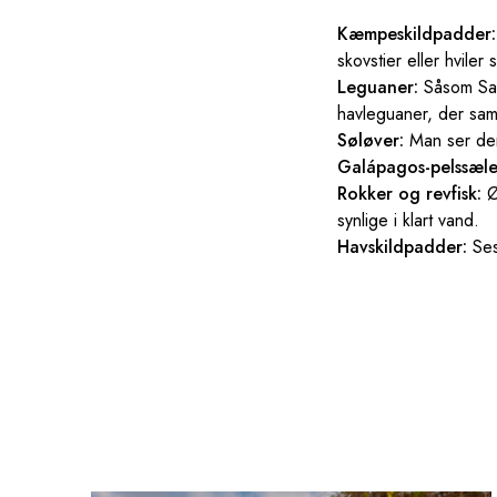
Kæmpeskildpadder:
skovstier eller hviler
Leguaner:
Såsom San
havleguaner, der sam
Søløver:
Man ser dem
Galápagos-pelssæle
Rokker og revfisk:
Ø
synlige i klart vand.
Havskildpadder:
Ses