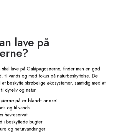
an lave på
erne?
n skal lave på Galápagosøerne, finder man en god
d, til vands og med fokus på naturbeskyttelse. De
 til at beskytte skrøbelige økosystemer, samtidig med at
l dyreliv og natur.
 øerne på er blandt andre:
nds og til vands
es havreservat
d i beskyttede bugter
ure og naturvandringer