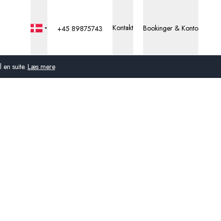
Kontakt
Bookinger & Konto
+45 89875743
 en suite.
Læs mere
Global
Australien
Storbritannien
USA
Tyskland
Schweiz