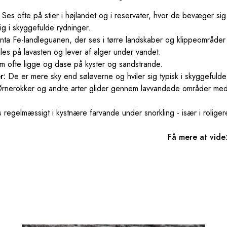
Ses ofte på stier i højlandet og i reservater, hvor de bevæger s
 sig i skyggefulde rydninger.
ta Fe-landleguanen, der ses i tørre landskaber og klippeområd
les på lavasten og lever af alger under vandet.
 ofte ligge og dase på kyster og sandstrande.
r:
De er mere sky end søløverne og hviler sig typisk i skyggefulde 
rnerokker og andre arter glider gennem lavvandede områder med
 regelmæssigt i kystnære farvande under snorkling - især i roliger
Få mere at vide