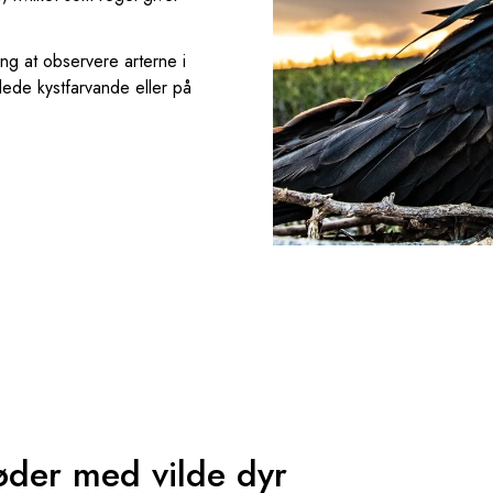
g at observere arterne i
dede kystfarvande eller på
øder med vilde dyr