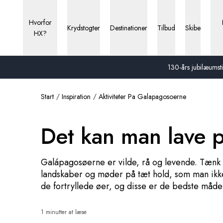
Hvorfor
Krydstogter
Destinationer
Tilbud
Skibe
HX?
130-års jubilæumstil
Start
Inspiration
Aktiviteter Pa Galapagosoerne
Det kan man lave 
Galápagosøerne er vilde, rå og levende. Tænk på
landskaber og møder på tæt hold, som man ikke 
de fortryllede øer, og disse er de bedste måd
1 minutter at læse