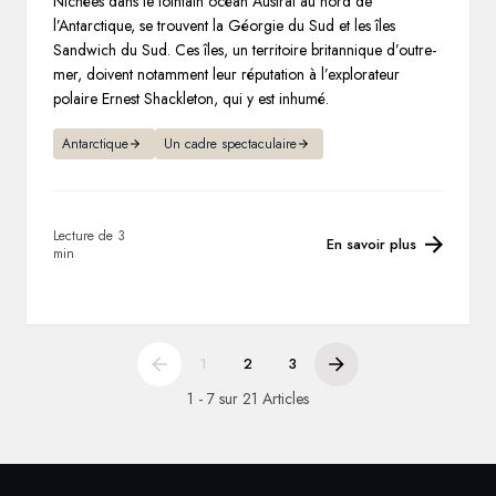
Nichées dans le lointain océan Austral au nord de
l’Antarctique, se trouvent la Géorgie du Sud et les îles
Sandwich du Sud. Ces îles, un territoire britannique d’outre-
mer, doivent notamment leur réputation à l’explorateur
polaire Ernest Shackleton, qui y est inhumé.
Antarctique
Un cadre spectaculaire
Lecture de 3
En savoir plus
min
1
2
3
1 - 7 sur 21 Articles