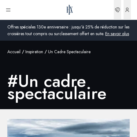
Réserva
Ouvrir le menu
Offres spéciales 130e anniversaire : jusqu'à 25% de réduction sur les
croisières tout compris ou surclassement offert en suite.
En savoir plus
Accueil
Inspiration
Un Cadre Spectaculaire
Global
Australie
#
Un cadre
Royaume-Uni
spectaculaire
États-Unis
Allemagne
Suisse
France
France