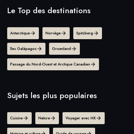
Le Top des destinations
Antarctique
Norvège
Spitzberg
îles Galápagos
Groenland
Passage du Nord-Ouest et Arctique Canadien
Sujets les plus populaires
Cuisine
Nature
Voyager avec HX
Histoire et culture
Guide de voyage