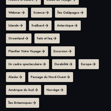
Webinar
Science
Îles Galápagos
Islande
Svalbard
Antarctique
Groenland
Faits et faq
Planifier Votre Voyage
Excursion
Un cadre spectaculaire
Durabilité
Europe
Alaska
Passage du Nord-Ouest
Amérique du Sud
Norvège
Îles Britanniques