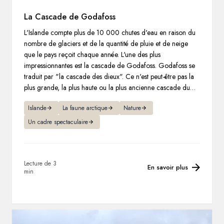
La Cascade de Godafoss
L'Islande compte plus de 10 000 chutes d'eau en raison du
nombre de glaciers et de la quantité de pluie et de neige
que le pays reçoit chaque année. L'une des plus
impressionnantes est la cascade de Godafoss. Godafoss se
traduit par "la cascade des dieux". Ce n'est peut-être pas la
plus grande, la plus haute ou la plus ancienne cascade du
pays, mais ses teintes bleues cristallines et ses légendes en
Islande
La faune arctique
Nature
font l'une des plus célèbres.
Un cadre spectaculaire
Lecture de 3
En savoir plus
min