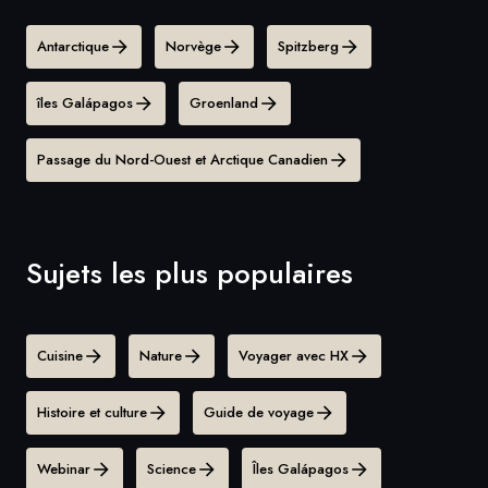
Antarctique
Norvège
Spitzberg
îles Galápagos
Groenland
Passage du Nord-Ouest et Arctique Canadien
Sujets les plus populaires
Cuisine
Nature
Voyager avec HX
Histoire et culture
Guide de voyage
Webinar
Science
Îles Galápagos