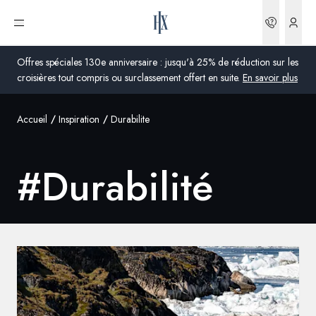
Réserva
Ouvrir le menu
Offres spéciales 130e anniversaire : jusqu'à 25% de réduction sur les
croisières tout compris ou surclassement offert en suite.
En savoir plus
Accueil
Inspiration
Durabilite
Global
Australie
#
Durabilité
Royaume-Uni
États-Unis
Allemagne
Suisse
France
France