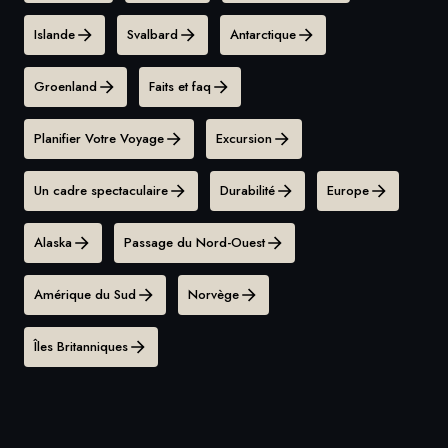
Islande
Svalbard
Antarctique
Groenland
Faits et faq
Planifier Votre Voyage
Excursion
Un cadre spectaculaire
Durabilité
Europe
Alaska
Passage du Nord-Ouest
Amérique du Sud
Norvège
Îles Britanniques