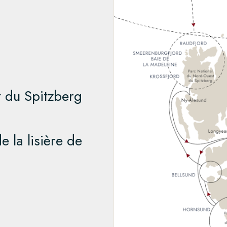
que. Accostez en compagnie de
les vestiges des premières
nant en bord de fjord. Si vous
cales organisées dans le respect
otre rythme ?
es vous offriront une expérience
agile.
o est une ville fascinante. Vous
emarquable, notamment le
cera dans la ville la plus
urnée pour explorer à votre
ère
 du Spitzberg
visitez la forteresse d’Akershus
quartier moderne de Sørenga et
 sauvage de l’Arctique, où les
sund, l’un des plus beaux fjords
par la nouvelle cuisine nordique
 est idéale pour les promenades
 à des montagnes vertigineuses
être vagabonder un renne du
repérer des phoques et des
e Soleil de Minuit
e la lisière de
ent dans la mer.
 votre hôtel et vous partirez pour
, nous naviguerons dans le
uartier des mineurs. Vous y
s, qui abritent de grandes
d du Smeerenburgfjord. Sous la
ncienne cantine des mineurs, où
 ainsi que des renards arctiques
ux paysages à couper le souffle
pionniers.
tiges des premières
e de Longyearbyen, qui allie
dstad, la première femme
 la toundra sauvage de ce parc
vent inclure les
spisshusene
 et franchirons le 80ᵉ parallèle
montagnes escarpées, de glaciers
 points de vue pittoresques près
me. La zone de transition entre la