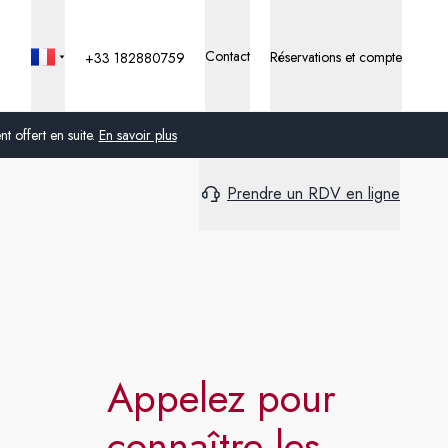
Contact
Réservations et compte
+33 182880759
 offert en suite.
En savoir plus
Prendre un RDV en ligne
Global
Australie
Royaume-Uni
États-Unis
Allemagne
Appelez pour
Suisse
connaître les