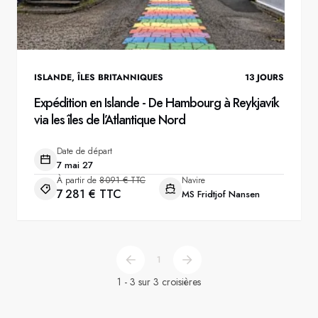
ISLANDE
,
ÎLES BRITANNIQUES
13
JOURS
Expédition en Islande - De Hambourg à Reykjavík
via les îles de l’Atlantique Nord
Date de départ
7 mai 27
À partir de
8 091 € TTC
Navire
7 281 € TTC
MS Fridtjof Nansen
1
1 - 3 sur 3 croisières