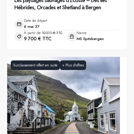
Les paysages sauvages d’Écosse – Des îles
Hébrides, Orcades et Shetland à Bergen
Date de départ
6 mai 27
À partir de
10 211 € TTC
Navire
9 700 € TTC
MS Spitsbergen
Surclassement offert en suite
+
Plus d'offres