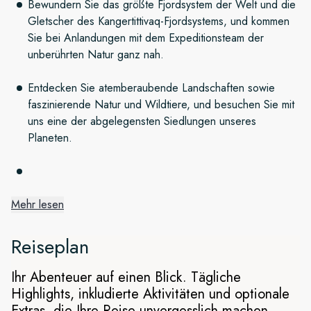
Bewundern Sie das größte Fjordsystem der Welt und die
Gletscher des Kangertittivaq-Fjordsystems, und kommen
Sie bei Anlandungen mit dem Expeditionsteam der
unberührten Natur ganz nah.
Entdecken Sie atemberaubende Landschaften sowie
faszinierende Natur und Wildtiere, und besuchen Sie mit
uns eine der abgelegensten Siedlungen unseres
Planeten.
Mehr lesen
Die abgelegene Ostküste
Grönlands
Reiseplan
Die weite und unberührte Wildnis der nur selten besuchten
Ihr Abenteuer auf einen Blick. Tägliche
Ostküste Grönlands ist nur wenige Monate im Jahr mit dem
Highlights, inkludierte Aktivitäten und optionale
Schiff zugänglich. Unser Ziel ist das Kangertittivaq-
Extras, die Ihre Reise unvergesslich machen.