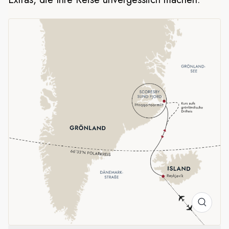
Fjordsystem, eine gewaltige Anordnung von Fjorden und
Gletschern, die sich über mehr als 62.000 Quadratkilometer
erstrecken. Hier können Sie die Schönheit, Stille und die
Naturwunder eines wahrlich einzigartigen Reiseziels
genießen.
Natur, Tierwelt und eine starke
Kultur
Halten Sie während der Fahrt über das Meer nach auf
Eisschollen ruhenden Robben, Walen im Wasser und am
Himmel nach Vögeln wie Schneeeulen und grönländischen
Gierfalken Ausschau. Bei dieser Reise erfahren Sie auch viel
Wissenswertes über die faszinierende Geschichte, die
Traditionen und die Kultur der Menschen in Ittoqqortoormiit,
einer der abgelegensten Siedlungen der Welt.