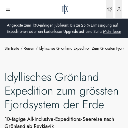
Buchun
Menü öffnen
Angebote zum 130-jährigen Jubiläum: Bis zu 25 % Ermässigung auf
Expeditionen oder ein kostenloses Upgrade auf eine Suite.
Mehr lesen
Startseite
Reisen
Idyllisches Gronland Expedition Zum Grossten Fjords
Global
Australien
Idyllisches Grönland
Vereinigtes Königreich (England, Schottland, Wales
und Nordirland)
Expedition zum grössten
USA
Fjordsystem der Erde
Deutschland
10-tägige All-inclusive-Expeditions-Seereise nach
Schweiz
Grönland ab Reykjavík
Schweiz