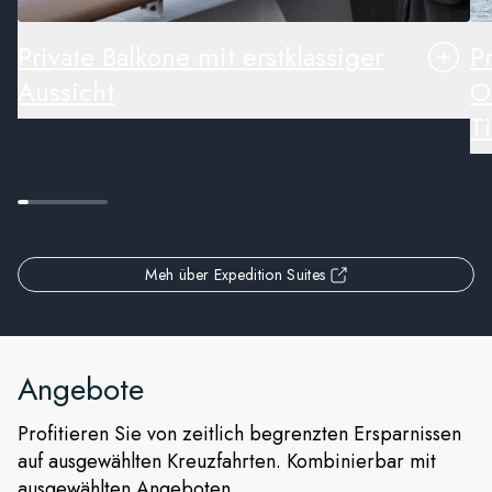
Private Balkone mit erstklassiger
P
Aussicht
O
T
Meh über Expedition Suites
Angebote
Profitieren Sie von zeitlich begrenzten Ersparnissen
auf ausgewählten Kreuzfahrten. Kombinierbar mit
ausgewählten Angeboten.