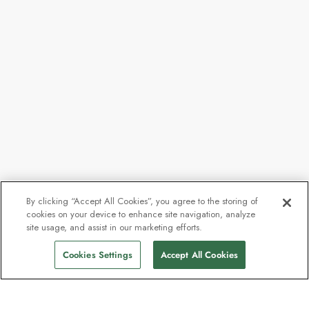
By clicking “Accept All Cookies”, you agree to the storing of
cookies on your device to enhance site navigation, analyze
Ab
CHF 7’335
site usage, and assist in our marketing efforts.
Abfahrten finden
CHF 6’601
p.P
Cookies Settings
Accept All Cookies