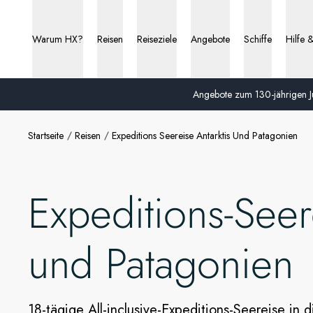
Warum HX?
Reisen
Reiseziele
Angebote
Schiffe
Hilfe 
Angebote zum 130-jährigen Ju
Startseite
Reisen
Expeditions Seereise Antarktis Und Patagonien
Expeditions-Seer
und Patagonien
18-tägige All-inclusive-Expeditions-Seereise in 