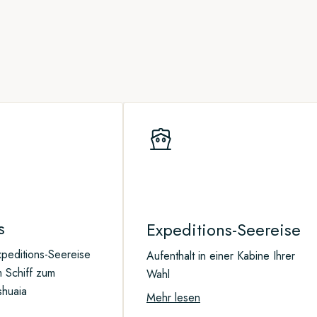
ksvolle Welt ein – an diese Reise
r über all die Dinge, die Sie
erfällen
tzen Sie die Zeit, um die
eam unterstützt Sie gerne dabei,
s
Expeditions-Seereise
peditions-Seereise
Aufenthalt in einer Kabine Ihrer
m Schiff zum
Wahl
shuaia
Mehr lesen