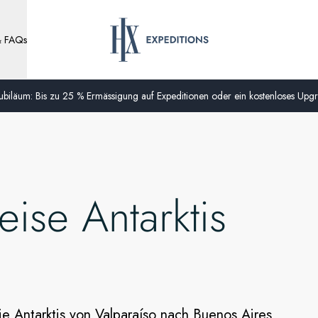
& FAQs
biläum: Bis zu 25 % Ermässigung auf Expeditionen oder ein kostenloses Upgra
eise Antarktis
die Antarktis von Valparaíso nach Buenos Aires