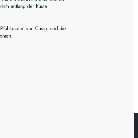
rinth entlang der Küste
 Pfahlbauten von Castro und die
onien.
orde
rbenfrohen
Palafitos
– auf
stern. Auf der Weiterfahrt durch
oniens erwarten Sie
n sich Wildtiere in ihrer
e Gemeinden und erhalten dabei
tion.