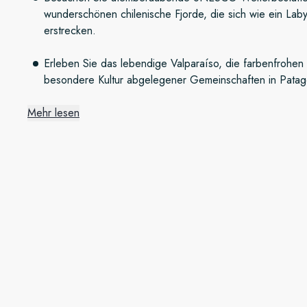
wunderschönen chilenische Fjorde, die sich wie ein Laby
erstrecken.
Erleben Sie das lebendige Valparaíso, die farbenfrohen
besondere Kultur abgelegener Gemeinschaften in Patag
Mehr lesen
Wundervolle patagonische Fj
Von Valparaíso aus nehmen wir Kurs auf Castro, wo die fa
Stelzen erbaute Häuser – mit ihrem rustikalen Charme begei
die chilenischen Fjorde und malerischen Wasserwege Patag
beeindruckende Eislandschaften – und mit etwas Glück zeige
natürlichen Umgebung. Unterwegs besuchen Sie abgelegen
einen authentischen Einblick in das Leben fernab der Zivilisa
Eislandschaften und Pinguine