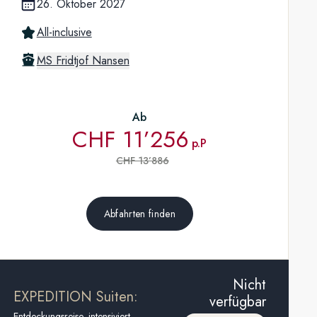
26. Oktober 2027
All-inclusive
MS Fridtjof Nansen
Ab
CHF 11’256
p.P
CHF 13’886
Abfahrten finden
Nicht
EXPEDITION Suiten:
verfügbar
Entdeckungsreise, intensiviert