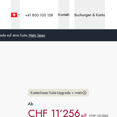
Kontakt
Buchungen & Konto
+41 800 100 158
de auf eine Suite.
Mehr lesen
Global
Australien
Vereinigtes Königreich
(England, Schottland,
Wales und Nordirland)
Kostenloses Suite-Upgrade
+
mehr
USA
Ab
CHF 11’256
Deutschland
p.P
CHF 13’886