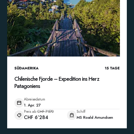
SÜDAMERIKA
15
TAGE
Chilenische Fjorde – Expedition ins Herz
Patagoniens
Abreisedatum
1. Apr. 27
Preis ab
CHF 7’570
Schiff
CHF 6’284
MS Roald Amundsen