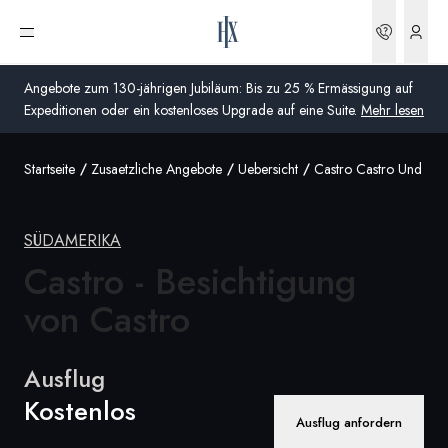
Buchun
Menü öffnen
Angebote zum 130-jährigen Jubiläum: Bis zu 25 % Ermässigung auf
Expeditionen oder ein kostenloses Upgrade auf eine Suite.
Mehr lesen
Startseite
Zusaetzliche Angebote
Uebersicht
Castro Castro Und Sei
Global
Australien
SÜDAMERIKA
Vereinigtes Königreich (England, Schottland, Wales
Castro - Besichtigung
und Nordirland)
von Castro
USA
Ausflug
Deutschland
Kostenlos
Schweiz
Ausflug anfordern
Schweiz