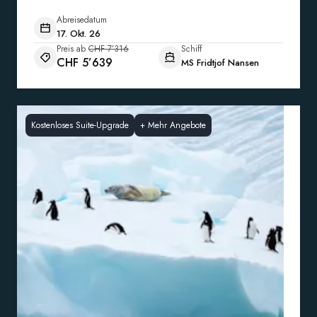
Abreisedatum
17. Okt. 26
Preis ab
CHF 7’316
Schiff
CHF 5’639
MS Fridtjof Nansen
Kostenloses Suite-Upgrade
+
Mehr Angebote