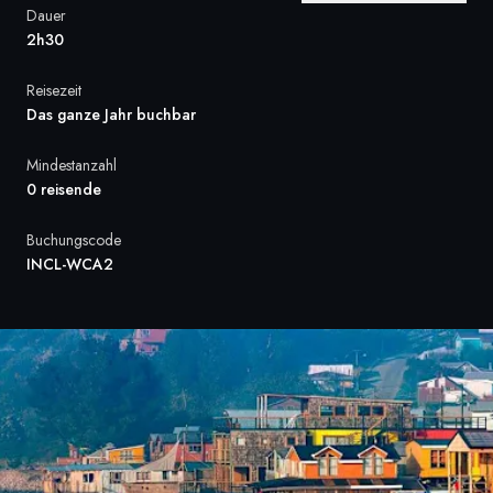
Dauer
Frankreich
2h30
Schweden
Reisezeit
Das ganze Jahr buchbar
Dänemark
Mindestanzahl
Norwegen
0 reisende
Buchungscode
INCL-WCA2