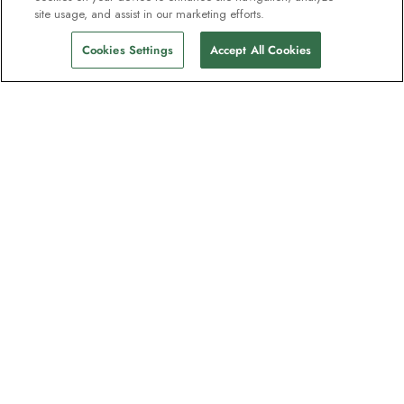
site usage, and assist in our marketing efforts.
Cookies Settings
Accept All Cookies
Unser Newsletter - Beliebt bei
Entdeckern
Eine Million Abonnenten - Informationen
zu Reiseführern, Angeboten und Live-
Webinaren mit Expeditionsexperten