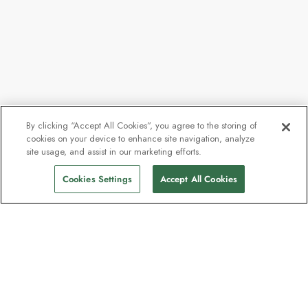
By clicking “Accept All Cookies”, you agree to the storing of
cookies on your device to enhance site navigation, analyze
Ab
CHF 9’337
site usage, and assist in our marketing efforts.
Abfahrten finden
CHF 8’451
p.P
Cookies Settings
Accept All Cookies
Unser Newsletter - Beliebt bei
Entdeckern