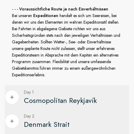
- - - Voraussichtliche Route je nach Eisverhältnissen
Bei unseren
Expeditionen
handelt es sich um Seereisen, bei
denen wir uns den Elementen im wahren Expeditionsstil stellen.
Bei Fahrten in abgelegene Gebiete richten wir uns aus
Sicherheitsgründen stets nach den jeweiligen Verhältnissen und
Gegebenheiten. Sollten Wetter-, See- oder Eisverhältnisse
unsere geplante Route nicht zulassen, stellt unser erfahrenes
Expeditionsteam in Absprache mit dem Kapitän ein alternatives
Programm zusammen. Flexibilität und unsere umfassende
Gebietskenntnis führen immer zu einem außergewöhnlichen
Expeditionserlebnis.
Day 1
Cosmopolitan Reykjavík
Day 2
Explore the world’s northernmost capital
Denmark Strait
Your adventure begins in Reykjavík. A laid-back city of art,