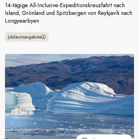
14-tägige All-Inclusive-Expeditionskreuzfahrt nach
Frankreich
Island, Grönland und Spitzbergen von Reykjavík nach
Longyearbyen
Schweden
Dänemark
Jubiläumsangebote
Norwegen