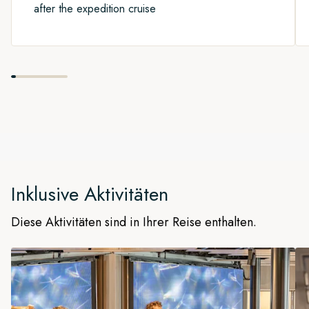
after the expedition cruise
Forschungsstationen und einem Militärstützpunkt gibt es in
diesem nahezu 972.000 Quadratkilometer grossen Park nur
sehr wenige Spuren menschlichen Lebens. Der Ort zählt zu
den ruhigsten der Erde – hier finden Sie inneren Frieden,
während wir die wunderschöne Wildnis erkunden.
Auf dieser Expeditions-Seereise führen uns Kapitän und
Expeditionsteam jeden Tag zu den besten Stellen. Wir wollen
Ihnen so viele Landgänge, Fahrten mit den Landungsbooten,
Naturwanderungen, Kajakabenteuer und
Wildtierbeobachtungen wie nur möglich bieten.
Inklusive Aktivitäten
Diese Aktivitäten sind in Ihrer Reise enthalten.