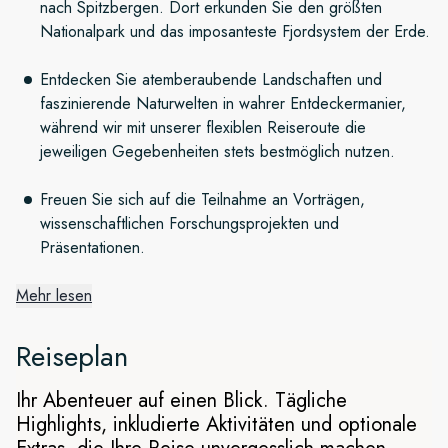
nach Spitzbergen. Dort erkunden Sie den größten
Nationalpark und das imposanteste Fjordsystem der Erde.
Entdecken Sie atemberaubende Landschaften und
faszinierende Naturwelten in wahrer Entdeckermanier,
während wir mit unserer flexiblen Reiseroute die
jeweiligen Gegebenheiten stets bestmöglich nutzen.
Freuen Sie sich auf die Teilnahme an Vorträgen,
wissenschaftlichen Forschungsprojekten und
Präsentationen.
Mehr lesen
Von Reykjavík nach Grönland
Reiseplan
Wir reisen von Reykjavík aus und nehmen Kurs auf den
Scoresby Sund, ein gewaltiges System aus Fjorden und
Ihr Abenteuer auf einen Blick. Tägliche
Gletschern, das sich über mehr als 62.000 Quadratkilometer
Highlights, inkludierte Aktivitäten und optionale
erstreckt. Freuen Sie sich auf majestätische