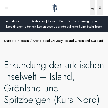
Buchun
Menü öffnen
Angebote zum 130-jährigen Jubiläum: Bis zu 25 % Ermässigung auf
Expeditionen oder ein kostenloses Upgrade auf eine Suite.
Mehr lesen
Startseite
Reisen
Arctic Island Odyssey Iceland Greenland Svalbard N
Global
Australien
Erkundung der arktischen
Vereinigtes Königreich (England, Schottland, Wales
und Nordirland)
Inselwelt – Island,
USA
Grönland und
Deutschland
Spitzbergen (Kurs Nord)
Schweiz
Schweiz