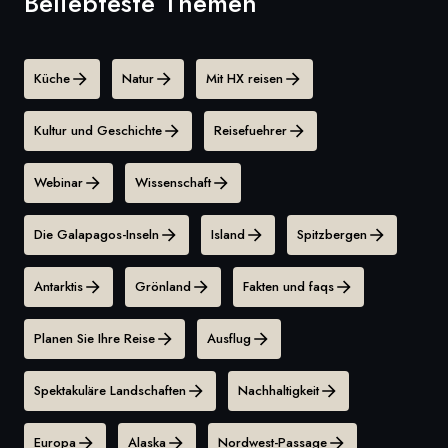
Beliebteste Themen
Küche
Natur
Mit HX reisen
Kultur und Geschichte
Reisefuehrer
Webinar
Wissenschaft
Die Galapagos-Inseln
Island
Spitzbergen
Antarktis
Grönland
Fakten und faqs
Planen Sie Ihre Reise
Ausflug
Spektakuläre Landschaften
Nachhaltigkeit
Europa
Alaska
Nordwest-Passage