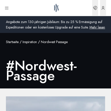
Buchun
Menü öffnen
Angebote zum 130-jährigen Jubiläum: Bis zu 25 % Ermässigung auf
Expeditionen oder ein kostenloses Upgrade auf eine Suite.
Mehr lesen
Startseite
Inspiration
Nordwest Passage
Global
Australien
#
Nordwest-
Vereinigtes Königreich (England, Schottland, Wales
Passage
und Nordirland)
USA
Deutschland
Schweiz
Schweiz