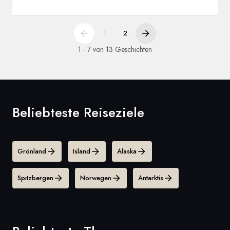
1
2
1 - 7 von 13 Geschichten
Beliebteste Reiseziele
Grönland
Island
Alaska
Spitzbergen
Norwegen
Antarktis