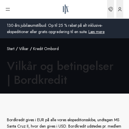
Bookin
Åbn menu
130-års jubilæumstilbud: Op til 25 % rabat på alt inklusive-
ekspeditioner eller gratis opgradering til en suite.
Læs mere
Start
Vilkar
Kredit Ombord
Global
Vilkår og betingelser
Australien
| Bordkredit
Storbritannien
USA
Tyskland
Schweiz
Bordkredit gives i EUR på alle vores ekspeditionsskibe, undtagen MS
Santa Cruz II, hvor den gives i USD. Bordkredit udstedes pr. medlem
Danmark
Frankrig