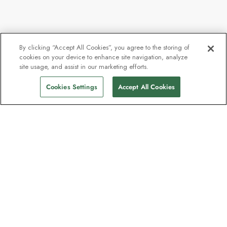
By clicking “Accept All Cookies”, you agree to the storing of
cookies on your device to enhance site navigation, analyze
site usage, and assist in our marketing efforts.
Cookies Settings
Accept All Cookies
Nyhedsbrevet som
opdagelsesrejsende elsker
Bliv en del af en million abonnenter –
tilmeld dig destinationsguider, tilbud og
live webinarer med ekspeditionseksperter