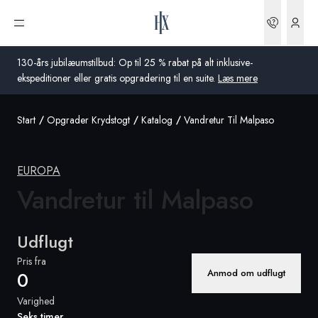
Bookin
Åbn menu
130-års jubilæumstilbud: Op til 25 % rabat på alt inklusive-
ekspeditioner eller gratis opgradering til en suite.
Læs mere
Start
Opgrader Krydstogt
Katalog
Vandretur Til Malpaso
Global
Australien
EUROPA
Storbritannien
Vandretur
til Malpaso
USA
Udflugt
Tyskland
Pris fra
Anmod om udflugt
0
Schweiz
Varighed
Danmark
Seks timer
Frankrig