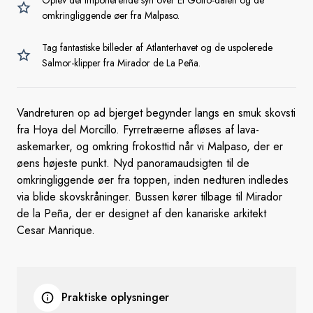
Oplev det imponerende syn over El Golfo-dalen og de
omkringliggende øer fra Malpaso.
Tag fantastiske billeder af Atlanterhavet og de uspolerede
Salmor-klipper fra Mirador de La Peña.
Vandreturen op ad bjerget begynder langs en smuk skovsti
fra Hoya del Morcillo. Fyrretræerne afløses af lava-
askemarker, og omkring frokosttid når vi Malpaso, der er
øens højeste punkt. Nyd panoramaudsigten til de
omkringliggende øer fra toppen, inden nedturen indledes
via blide skovskråninger. Bussen kører tilbage til Mirador
de la Peña, der er designet af den kanariske arkitekt
Cesar Manrique.
Praktiske oplysninger