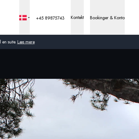
Kontakt
Bookinger & Konto
+45 89875743
 en suite.
Læs mere
Global
Australien
Storbritannien
USA
Tyskland
Schweiz