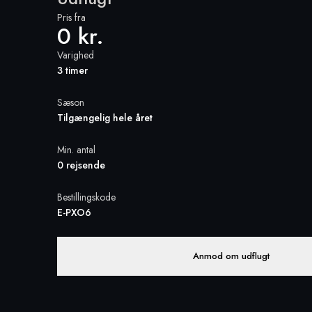
Pris fra
0 kr.
Varighed
3 timer
Sæson
Tilgængelig hele året
Min. antal
0 rejsende
Bestillingskode
E-PXO6
Anmod om udflugt