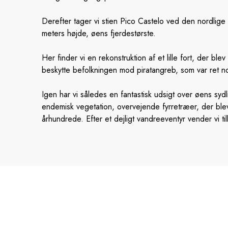
Derefter tager vi stien Pico Castelo ved den nordlige
meters højde, øens fjerdestørste.
Her finder vi en rekonstruktion af et lille fort, der ble
beskytte befolkningen mod piratangreb, som var ret n
Igen har vi således en fantastisk udsigt over øens syd
endemisk vegetation, overvejende fyrretræer, der blev
århundrede. Efter et dejligt vandreeventyr vender vi til