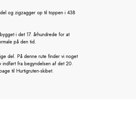
 del og zigzagger op til toppen i 438
v bygget i det 17. århundrede for at
ormale på den tid.
lige del. På denne rute finder vi noget
 indført fra begyndelsen af det 20.
bage til Hurtigruten-skibet.