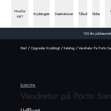
Hvorfor
Krydstogter
Destinationer
Tilbud
Skibe
HX?
130-års jubilæumstil
Start
Opgrader Krydstogt
Katalog
Vandretur Pa Porto S
EUROPA
Vandretur på
Porto San
Udflugt