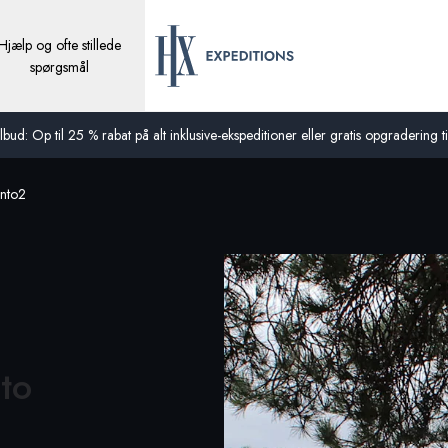
Hjælp og ofte stillede
spørgsmål
bud: Op til 25 % rabat på alt inklusive-ekspeditioner eller gratis opgradering til
anto2
to