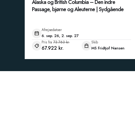
Alaska og British Columbia – Den indre
Passage, bjørne og Aleuterne | Sydgående
Afrejsedatoer
6. sep. 26, 2. sep. 27
Pris fra
73.763 kr.
Skib
67.922 kr.
MS Fridtjof Nansen