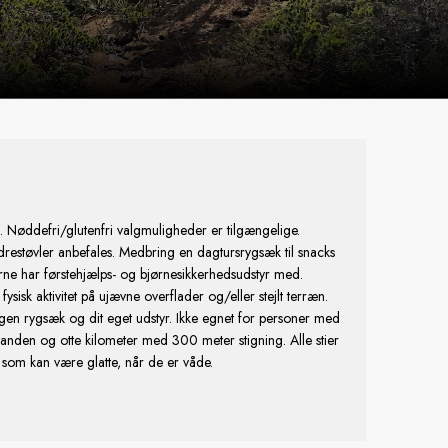
. Nøddefri/glutenfri valgmuligheder er tilgængelige.
estøvler anbefales. Medbring en dagtursrygsæk til snacks
erne har førstehjælps- og bjørnesikkerhedsudstyr med.
fysisk aktivitet på ujævne overflader og/eller stejlt terræn.
 egen rygsæk og dit eget udstyr. Ikke egnet for personer med
anden og otte kilometer med 300 meter stigning. Alle stier
æ, som kan være glatte, når de er våde.