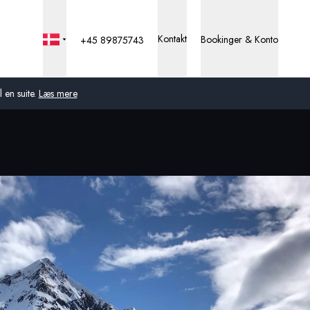
Kontakt
Bookinger & Konto
+45 89875743
 en suite.
Læs mere
Global
Australien
Storbritannien
USA
Tyskland
Schweiz