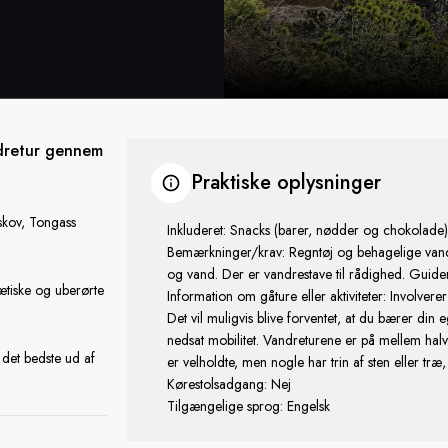
ndretur gennem
Praktiske oplysninger
skov, Tongass
Inkluderet: Snacks (barer, nødder og chokolade)
Bemærkninger/krav: Regntøj og behagelige vandr
og vand. Der er vandrestave til rådighed. Guid
ætiske og uberørte
Information om gåture eller aktiviteter: Involverer 
Det vil muligvis blive forventet, at du bærer din
nedsat mobilitet. Vandreturene er på mellem halv
det bedste ud af
er velholdte, men nogle har trin af sten eller tr
Kørestolsadgang: Nej
Tilgængelige sprog: Engelsk