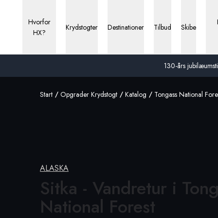
Hvorfor
Krydstogter
Destinationer
Tilbud
Skibe
HX?
130-års jubilæumstil
Start
Opgrader Krydstogt
Katalog
Tongass National Fore
ALASKA
Sitka - Vandretur i Ton
National
Forest