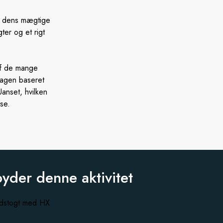
d dens mægtige
ter og et rigt
af de mange
dagen baseret
anset, hvilken
se.
byder
denne aktivitet
rydstogt med HX