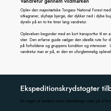
Vandretur
gennem vildmarken
Oplev den majestætiske Tongass National Forest me
sitkagraner, skyhøje bjerge, der dykker ned i dybe bug
dyreliv på en to-tre timer lang vandretur.
Oplevelsen begynder med en kort transporttur til en 
stier. Den erfarne guide vælger den ideelle rute for 
på forholdene og gruppens kondition og interesser. U
vandretur man er på, er den en uforglemmelig oplevel
Ekspeditionskrydstogter til
Se noget af verdens mest vidunderlige natur på et k