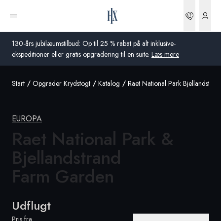
Bookin
Åbn menu
130-års jubilæumstilbud: Op til 25 % rabat på alt inklusive-
ekspeditioner eller gratis opgradering til en suite.
Læs mere
Start
Opgrader Krydstogt
Katalog
Raet National Park Bjellandstr
Global
Australien
EUROPA
Storbritannien
Raet National Park &
Bjellandstrand
USA
Farm Garden
Tyskland
Schweiz
Udflugt
Danmark
Pris fra
Frankrig