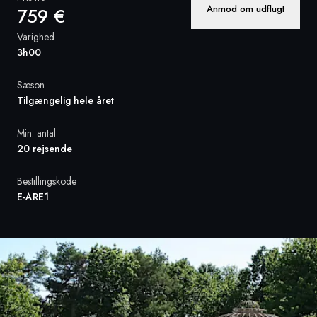
Anmod om udflugt
759 €
Sverige
Varighed
3h00
Danmark
Sæson
Norge
Tilgængelig hele året
Min. antal
20 rejsende
Bestillingskode
E-ARE1