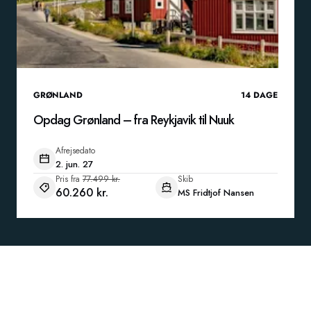
GRØNLAND
14
DAGE
Opdag Grønland – fra Reykjavik til Nuuk
Afrejsedato
2. jun. 27
Pris fra
77.499 kr.
Skib
60.260 kr.
MS Fridtjof Nansen