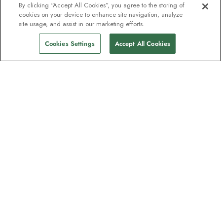
By clicking “Accept All Cookies”, you agree to the storing of
cookies on your device to enhance site navigation, analyze
site usage, and assist in our marketing efforts.
Cookies Settings
Accept All Cookies
Nyhedsbrevet som
opdagelsesrejsende elsker
Bliv en del af en million abonnenter –
tilmeld dig destinationsguider, tilbud og
live webinarer med ekspeditionseksperter