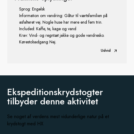
Sprog: Engelsk
Information om vandring: Gåtur til værtsfamilien på
asfalteret vej. Nogle huse har mere end fem trin.
Included: Kaffe, te, kage og vand
Krav: Vind- og regntæt jakke og gode vandresko.
Kørestolsadgang Nej.
Udvid
Ekspeditionskrydstogter
tilbyder
denne aktivitet
Se noget af verdens mest vidunderlige natur på et
krydstogt med HX