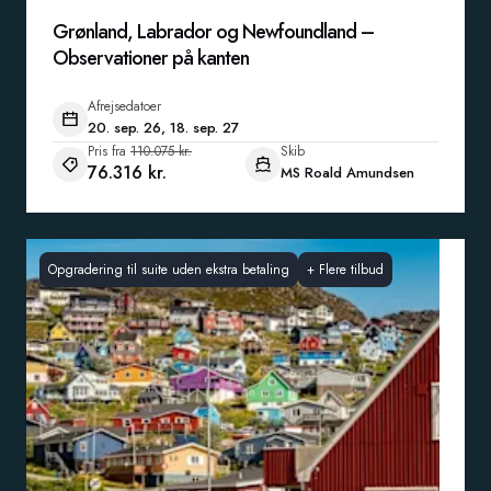
Grønland, Labrador og Newfoundland –
Observationer på kanten
Afrejsedatoer
20. sep. 26, 18. sep. 27
Pris fra
110.075 kr.
Skib
76.316 kr.
MS Roald Amundsen
Opgradering til suite uden ekstra betaling
+
Flere tilbud