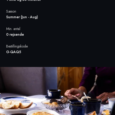
Sæson
Sverige
Summer (Jun - Aug)
Danmark
Min. antal
0 rejsende
Norge
Bestillingskode
G-QAQ5