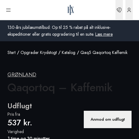
Bookin
Åbn menu
130-års jubilæumstilbud: Op til 25 % rabat på alt inklusive-
ekspeditioner eller gratis opgradering til en suite.
Læs mere
Start
Opgrader Krydstogt
Katalog
Qaq5 Qaqortoq Kaffemik
Global
Australien
GRØNLAND
Storbritannien
Qaqortoq
– Kaffemik
USA
Udflugt
Tyskland
Pris fra
Anmod om udflugt
537 kr.
Schweiz
Varighed
Danmark
1 time og 30 minutter
Frankrig