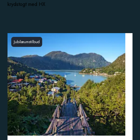
krydstogt med HX
Jubilæumstilbud