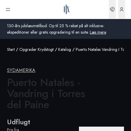
Bookin
Åbn menu
130-års jubilæumstilbud: Op til 25 % rabat på alt inklusive-
ekspeditioner eller gratis opgradering til en suite.
Læs mere
Start
Opgrader Krydstogt
Katalog
Puerto Natales Vandring I Torre
Global
Australien
SYDAMERIKA
Storbritannien
Puerto Natales -
Vandring i Torres
USA
del Paine
Tyskland
Schweiz
Udflugt
Danmark
Pris fra
Frankrig