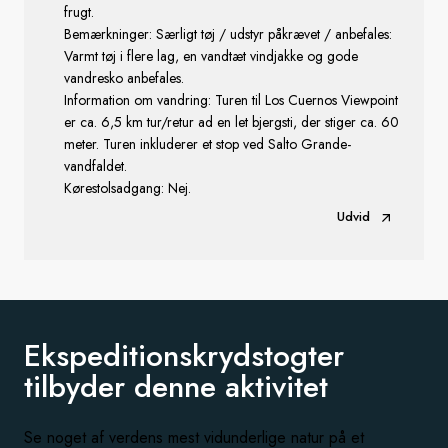
frugt.
Bemærkninger: Særligt tøj / udstyr påkrævet / anbefales:
Varmt tøj i flere lag, en vandtæt vindjakke og gode
vandresko anbefales.
Information om vandring: Turen til Los Cuernos Viewpoint
er ca. 6,5 km tur/retur ad en let bjergsti, der stiger ca. 60
meter. Turen inkluderer et stop ved Salto Grande-
vandfaldet.
Kørestolsadgang: Nej.
Udvid
Ekspeditionskrydstogter
tilbyder
denne aktivitet
Se noget af verdens mest vidunderlige natur på et