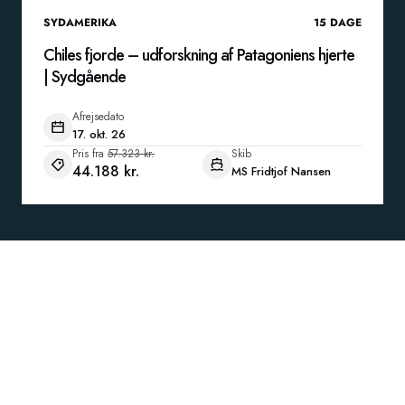
SYDAMERIKA
15
DAGE
Chiles fjorde – udforskning af Patagoniens hjerte
| Sydgående
Afrejsedato
17. okt. 26
Pris fra
57.323 kr.
Skib
44.188 kr.
MS Fridtjof Nansen