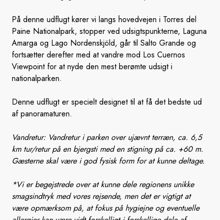
På denne udflugt kører vi langs hovedvejen i Torres del
Paine Nationalpark, stopper ved udsigtspunkterne, Laguna
Amarga og Lago Nordenskjöld, går til Salto Grande og
fortsætter derefter med at vandre mod Los Cuernos
Viewpoint for at nyde den mest berømte udsigt i
nationalparken.
Denne udflugt er specielt designet til at få det bedste ud
af panoramaturen.
Vandretur: Vandretur i parken over ujævnt terræn, ca. 6,5
km tur/retur på en bjergsti med en stigning på ca. +60 m.
Gæsterne skal være i god fysisk form for at kunne deltage.
*Vi er begejstrede over at kunne dele regionens unikke
smagsindtryk med vores rejsende, men det er vigtigt at
være opmærksom på, at fokus på hygiejne og eventuelle
allergier kan være vidt forskelligt i forskellige dele af